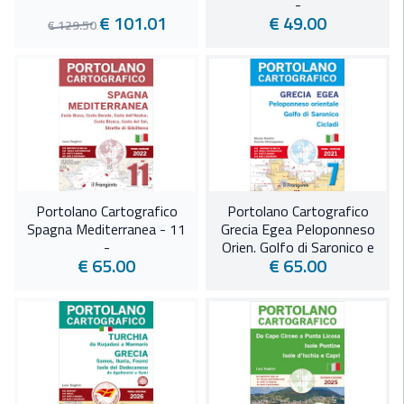
-
€ 101.01
€ 49.00
€ 129.50
Portolano Cartografico
Portolano Cartografico
Spagna Mediterranea - 11
Grecia Egea Peloponneso
-
Orien. Golfo di Saronico e
€ 65.00
€ 65.00
Cicladi - 7 -