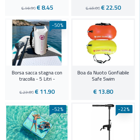
€ 8.45
€ 22.50
€ 16.90
€ 45.00
-50%
Borsa sacca stagna con
Boa da Nuoto Gonfiabile
tracolla - 5 Litri -
Safe Swim
€ 11.90
€ 13.80
€ 23.80
-52%
-22%