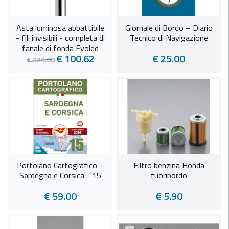
Asta luminosa abbattibile
Giornale di Bordo – Diario
- fili invisibili - completa di
Tecnico di Navigazione
fanale di fonda Evoled
€ 100.62
€ 25.00
360°
€ 129.00
Portolano Cartografico –
Filtro benzina Honda
Sardegna e Corsica - 15
fuoribordo
€ 59.00
€ 5.90