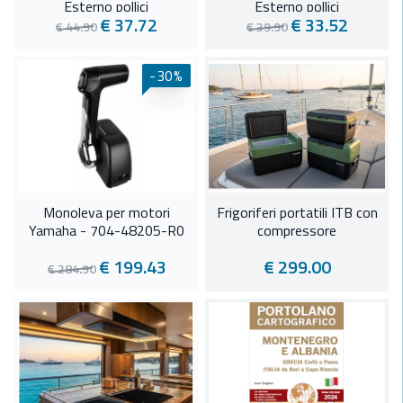
Esterno pollici
Esterno pollici
€ 37.72
€ 33.52
€ 44.90
€ 39.90
-30%
Monoleva per motori
Frigoriferi portatili ITB con
Yamaha - 704-48205-R0
compressore
€ 199.43
€ 299.00
€ 284.90