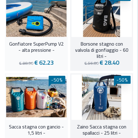
Gonfiatore SuperPump V2
Borsone stagno con
- alta pressione -
valvola di gonfiaggio - 60
litri -
€ 62.23
€ 28.40
€ 88.90
€ 56.80
-50%
-50%
Sacca stagna con gancio -
Zaino Sacca stagna con
1,5 litri -
spallacci - 25 litri -