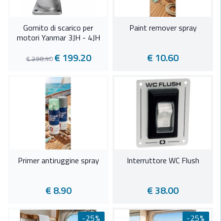
Gomito di scarico per
Paint remover spray
motori Yanmar 3JH - 4JH
€ 199.20
€ 10.60
€ 398.40
Primer antiruggine spray
Interruttore WC Flush
€ 8.90
€ 38.00
-25%
-25%