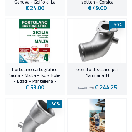
Genova - Golfo di La
setten - Corsica
€ 24.00
€ 49.00
Spezia
-50%
Portolano cartografico
Gomito di scarico per
Sicilia - Malta - Isole Eolie
Yanmar 4JH
- Egadi - Pantelleria -
€ 53.00
€ 244.25
Lamedusa
€ 488.50
-50%