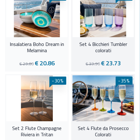
Insalatiera Boho Dream in
Set 4 Bicchieri Tumbler
Melamina
colorati
€ 20.86
€ 23.73
€ 29.80
€ 33.90
-30%
-35%
Set 2 Flute Champagne
Set 4 Flute da Prosecco
Riviera in Tritan
Colorati