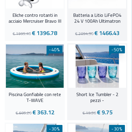
Eliche contro rotanti in
Batteria a Litio LiFePO4
acciaio Mercruiser Bravo III
24 V 100Ah Ultimatron
€ 1396.78
€ 1466.43
€ 1995.40
€ 2094.90
-40%
-50%
Piscina Gonfiabile con rete
Short Ice Tumbler - 2
T-WAVE
pezzi -
€ 363.12
€ 9.75
€ 605.20
€ 19.50
-30%
-30%