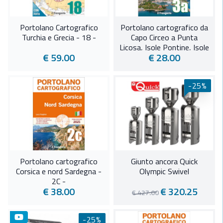
Portolano Cartografico
Portolano cartografico da
Turchia e Grecia - 18 -
Capo Circeo a Punta
Licosa, Isole Pontine, Isole
€ 59.00
€ 28.00
d’Ischia e Capri - 3A -
-25%
Portolano cartografico
Giunto ancora Quick
Corsica e nord Sardegna -
Olympic Swivel
2C -
€ 38.00
€ 320.25
€ 427.00
-25%