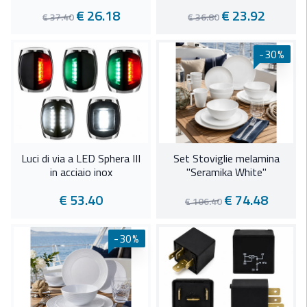
€ 26.18
€ 23.92
€ 37.40
€ 36.80
-30%
Luci di via a LED Sphera III
Set Stoviglie melamina
in acciaio inox
"Seramika White"
€ 53.40
€ 74.48
€ 106.40
-30%