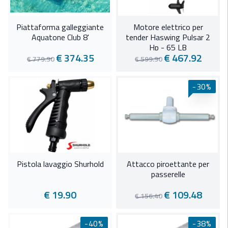
Piattaforma galleggiante
Motore elettrico per
Aquatone Club 8'
tender Haswing Pulsar 2
Hp - 65 LB
€ 374.35
€ 467.92
€ 779.90
€ 599.90
-30%
Pistola lavaggio Shurhold
Attacco piroettante per
passerelle
€ 19.90
€ 109.48
€ 156.40
-40%
-38%