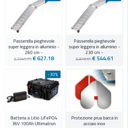
Passerella pieghevole
Passerella pieghevole
super leggera in alluminio -
super leggera in alluminio -
260 cm -
230 cm -
€ 627.18
€ 544.61
€ 1045.30
€ 878.40
-30%
Batteria a Litio LiFePO4
Protezione prua barca in
36V 100Ah Ultimatron
acciaio inox