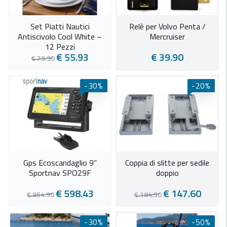
Set Piatti Nautici
Relè per Volvo Penta /
Antiscivolo Cool White –
Mercruiser
12 Pezzi
€ 55.93
€ 39.90
€ 79.90
-30%
-20%
Gps Ecoscandaglio 9"
Coppia di slitte per sedile
Sportnav SPO29F
doppio
€ 598.43
€ 147.60
€ 854.90
€ 184.50
-30%
-50%