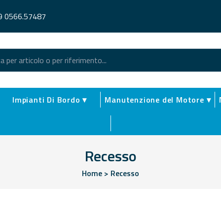
9 0566.57487
Impianti Di Bordo ▾
Manutenzione del Motore ▾
Recesso
Home
>
Recesso