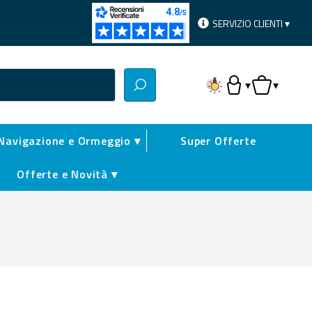
SERVIZIO CLIENTI ▾
▾
▾
Accesso Utente
Carrello
Navigazione e Ormeggio ▾
Super Offerte
Offerte e Novità ▾