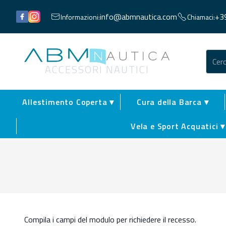
Facebook
Instagram
info@abmnautica.com
+3
Informazioni:
Chiamaci:
Abm Nautica
ACCESSORI NAUTICI
Allestimento Coperta ▾
Cura della Barca ▾
Vela e Sport Acquatici ▾
Compila i campi del modulo per richiedere il recesso.