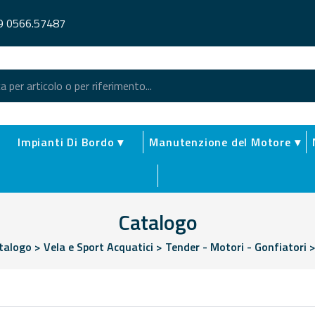
9 0566.57487
Impianti Di Bordo ▾
Manutenzione del Motore ▾
Catalogo
talogo
>
Vela e Sport Acquatici
>
Tender - Motori - Gonfiatori