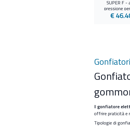
SUPER F - a
pressione pe
€ 46.4
Gonfiator
Gonfiato
gommo
Il
gonfiatore elett
offrire praticità e
Tipologie di gonf