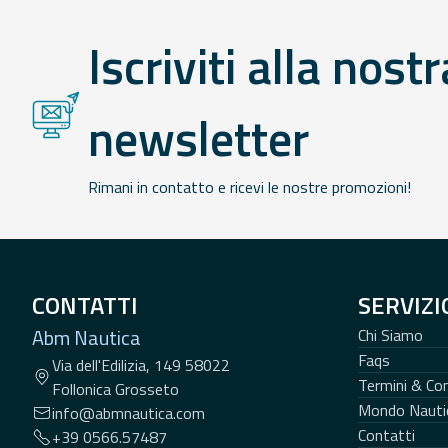
Iscriviti alla nostr
newsletter
Rimani in contatto e ricevi le nostre promozioni!
CONTATTI
SERVIZI
Abm Nautica
Chi Siamo
Faqs
Via dell'Edilizia, 149 58022
Termini & Con
Follonica Grosseto
Mondo Nauti
info@abmnautica.com
Contatti
+39 0566.57487