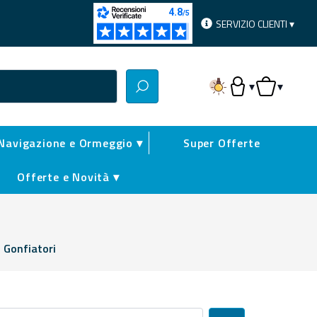
SERVIZIO CLIENTI ▾
▾
▾
Accesso Utente
Carrello
Navigazione e Ormeggio ▾
Super Offerte
Offerte e Novità ▾
>
Gonfiatori