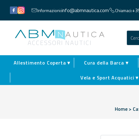
Facebook
Instagram
info@abmnautica.com
+3
Informazioni:
Chiamaci:
Abm Nautica
ACCESSORI NAUTICI
Allestimento Coperta ▾
Cura della Barca ▾
Vela e Sport Acquatici ▾
Home
>
Ca