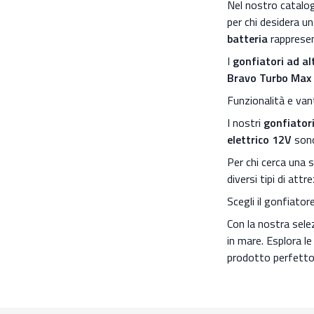
Nel nostro catalo
per chi desidera u
batteria
rappresent
I
gonfiatori ad a
Bravo Turbo Max
Funzionalità e van
I nostri
gonfiatori 
elettrico 12V
sono
Per chi cerca una s
diversi tipi di att
Scegli il gonfiator
Con la nostra sele
in mare. Esplora l
prodotto perfetto 