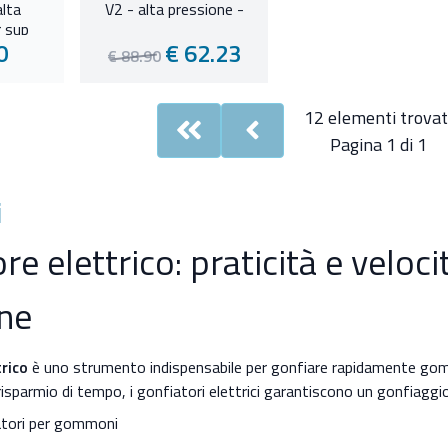
lta
V2 - alta pressione -
r sup
0
€ 62.23
€ 88.90
12 elementi trovat
First
Previous
Pagina 1 di 1
i
re elettrico: praticità e veloci
ne
rico
è uno strumento indispensabile per gonfiare rapidamente gommo
 risparmio di tempo, i gonfiatori elettrici garantiscono un gonfiagg
iatori per gommoni