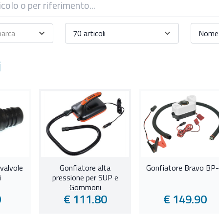
marca
70 articoli
Nome 
i
valvole
Gonfiatore alta
Gonfiatore Bravo BP
i
pressione per SUP e
Gommoni
0
€ 111.80
€ 149.90