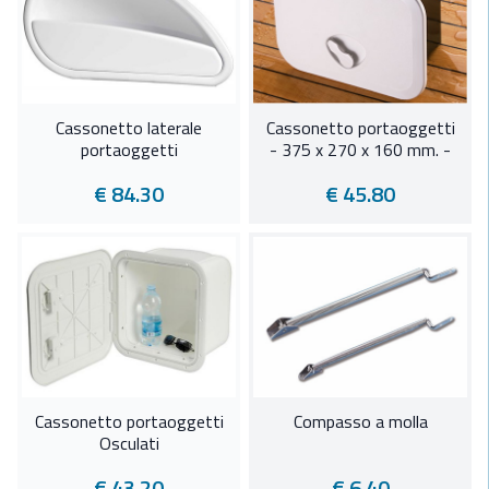
Cassonetto laterale
Cassonetto portaoggetti
portaoggetti
- 375 x 270 x 160 mm. -
€ 84.30
€ 45.80
Cassonetto portaoggetti
Compasso a molla
Osculati
€ 43.20
€ 6.40