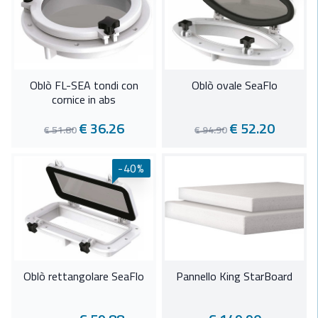
Oblò FL-SEA tondi con
Oblò ovale SeaFlo
cornice in abs
€ 36.26
€ 52.20
€ 51.80
€ 94.90
-40%
Oblò rettangolare SeaFlo
Pannello King StarBoard