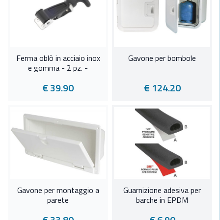
Ferma oblò in acciaio inox
Gavone per bombole
e gomma - 2 pz. -
€ 39.90
€ 124.20
Gavone per montaggio a
Guarnizione adesiva per
parete
barche in EPDM
€ 33.80
€ 6.90