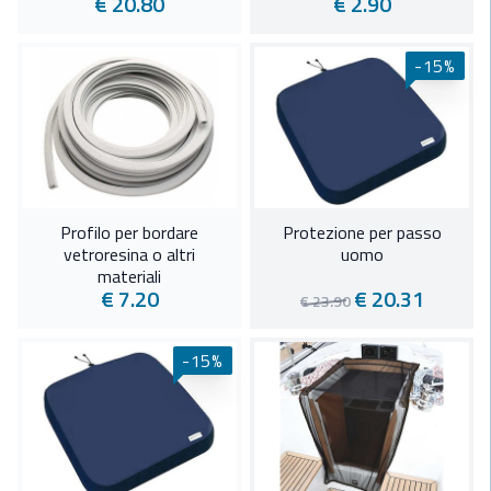
€ 20.80
€ 2.90
-15%
Profilo per bordare
Protezione per passo
vetroresina o altri
uomo
materiali
€ 7.20
€ 20.31
€ 23.90
-15%