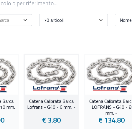
marca
70 articoli
Nome 
a Barca
Catena Calibrata Barca
Catena Calibrata Barc
 10 mm.
Lofrans - G40 - 6 mm. -
LOFRANS - G40 - 8
mm. -
90
€ 3.80
€ 134.80