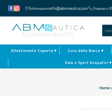
Facebook
Instagram
info@abmnautica.com
+3
Informazioni:
Chiamaci:
Abm Nautica
ACCESSORI NAUTICI
Allestimento Coperta ▾
Cura della Barca ▾
Vela e Sport Acquatici ▾
Home