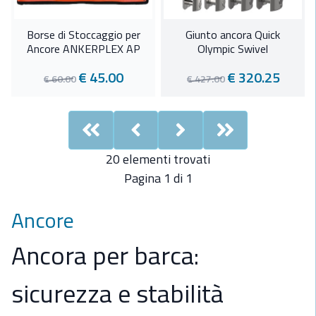
Borse di Stoccaggio per
Giunto ancora Quick
Ancore ANKERPLEX AP
Olympic Swivel
€ 45.00
€ 320.25
€ 60.00
€ 427.00
First
Previous
Next
Last
20 elementi trovati
Pagina 1 di 1
Ancore
Ancora per barca:
sicurezza e stabilità