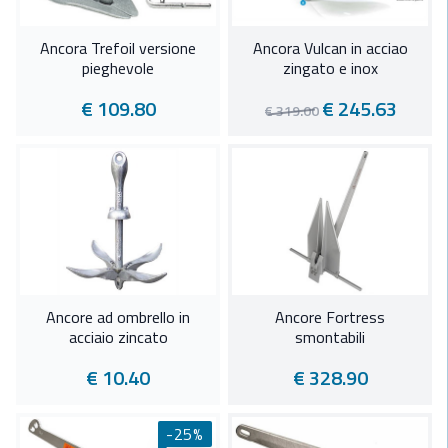
Ancora Trefoil versione
Ancora Vulcan in acciao
pieghevole
zingato e inox
€ 109.80
€ 245.63
€ 319.00
Ancore ad ombrello in
Ancore Fortress
acciaio zincato
smontabili
€ 10.40
€ 328.90
-25%