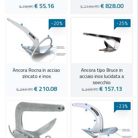
Winch ed Accessori
€ 55.16
€ 828.00
€ 78.80
€ 1104.00
-20%
-25%
Ancora Rocna in acciao
Ancora tipo Bruce in
zincato e inox
acciaio inox lucidata a
specchio
€ 210.08
€ 157.13
€ 262.60
€ 209.50
-23%