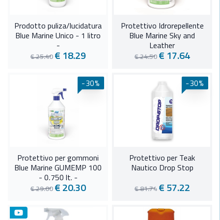
Prodotto puliza/lucidatura
Protettivo Idrorepellente
Blue Marine Unico - 1 litro
Blue Marine Sky and
-
Leather
€ 18.29
€ 17.64
€ 25.40
€ 24.50
-30%
-30%
Protettivo per gommoni
Protettivo per Teak
Blue Marine GUMEMP 100
Nautico Drop Stop
- 0,750 lt. -
€ 20.30
€ 57.22
€ 29.00
€ 81.74