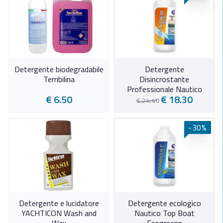
Detergente biodegradabile
Detergente
Terribilina
Disincrostante
Professionale Nautico
€ 6.50
€ 18.30
Thunder 3 in 1
€ 24.40
-30%
Detergente e lucidatore
Detergente ecologico
YACHTICON Wash and
Nautico Top Boat