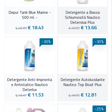
Depur Tank Blue Marine -
Detergente a Bassa
500 ml. -
Schiumosità Nautico
Deterskai Plus
€ 18.43
€ 13.66
€ 25.60
€ 19.52
-30%
-30%
Detergente Anti-Impronta
Detergente Autolucidante
e Antistatico Nautico
Nautico Top Boat Plus
Deterlux
€ 11.53
€ 12.81
€ 16.47
€ 18.30
-25%