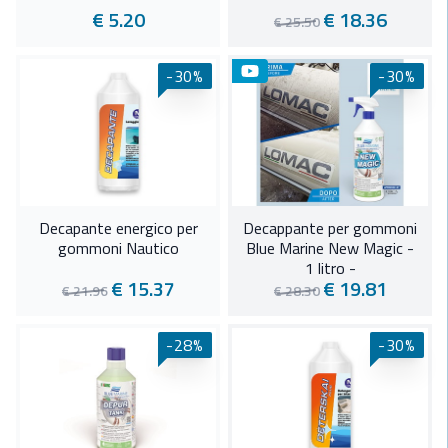
€ 5.20
€ 18.36
€ 25.50
-30%
-30%
Decapante energico per
Decappante per gommoni
gommoni Nautico
Blue Marine New Magic -
1 litro -
€ 15.37
€ 19.81
€ 21.96
€ 28.30
-28%
-30%