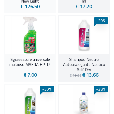
New Light
ml
€ 126.50
€ 17.20
-30%
Sgrassatore universale
Shampoo Neutro
multiuso MAFRA HP 12
Autoasciugante Nautico
Self Dry
€ 7.00
€ 13.66
€ 19.52
-30%
-28%