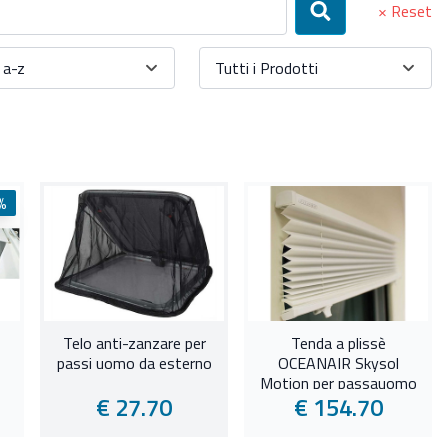
× Reset
Cerca
a-z
Tutti i Prodotti
%
Telo anti-zanzare per
Tenda a plissè
passi uomo da esterno
OCEANAIR Skysol
Motion per passauomo
€ 27.70
€ 154.70
ed oblò