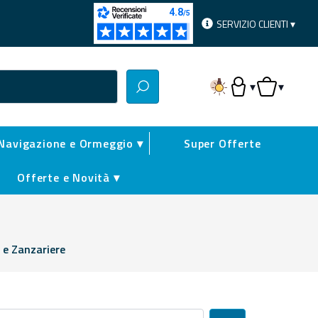
SERVIZIO CLIENTI ▾
▾
▾
Accesso Utente
Carrello
Navigazione e Ormeggio ▾
Super Offerte
Offerte e Novità ▾
 e Zanzariere