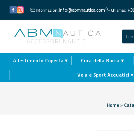
Facebook
Instagram
info@abmnautica.com
+3
Informazioni:
Chiamaci:
Abm Nautica
ACCESSORI NAUTICI
Allestimento Coperta ▾
Cura della Barca ▾
Vela e Sport Acquatici ▾
Home
>
Cata