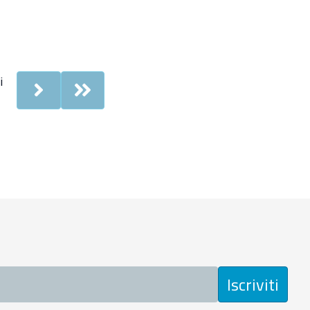
i
Next
Last
Iscriviti