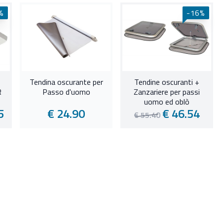
%
-16%
Tendina oscurante per
Tendine oscuranti +
R
Passo d'uomo
Zanzariere per passi
uomo ed oblò
5
€ 24.90
€ 46.54
€ 55.40