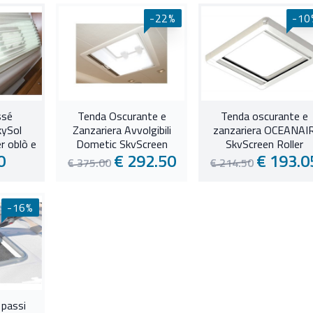
-22%
-10
ssé
Tenda Oscurante e
Tenda oscurante e
ySol
Zanzariera Avvolgibili
zanzariera OCEANAI
r oblò e
Dometic SkyScreen
SkyScreen Roller
0
€ 292.50
€ 193.0
Roller Recessed
Surface 2
€ 375.00
€ 214.50
-16%
 passi