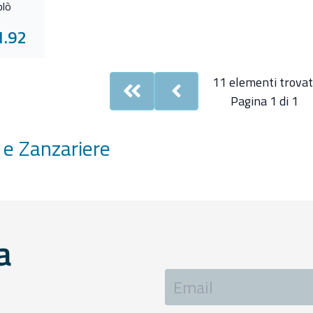
blò
1.92
11 elementi trovat
First
Previous
Pagina 1 di 1
 e Zanzariere
a