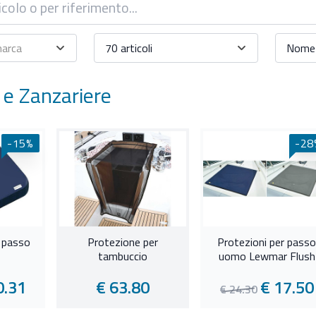
marca
70 articoli
Nome 
 e Zanzariere
-15%
-28
 passo
Protezione per
Protezioni per passo
tambuccio
uomo Lewmar Flush
0.31
€ 63.80
€ 17.50
€ 24.30