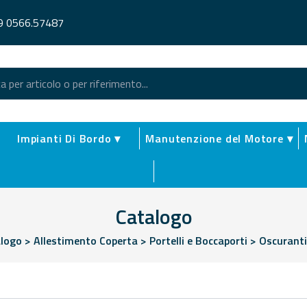
9 0566.57487
Impianti Di Bordo ▾
Manutenzione del Motore ▾
Catalogo
logo
>
Allestimento Coperta
>
Portelli e Boccaporti
>
Oscuranti