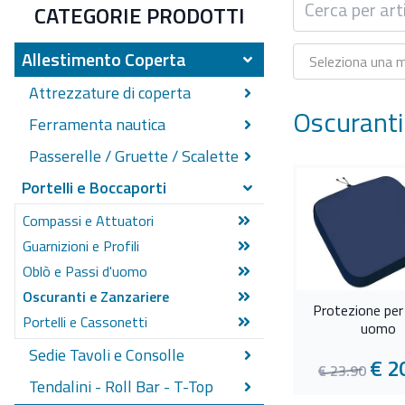
CATEGORIE PRODOTTI
Allestimento Coperta
Seleziona una 
Attrezzature di coperta
Oscuranti
Accessori per pulpiti
Ferramenta nautica
Adesivi
Alzapaglioli
Passerelle / Gruette / Scalette
Aste bandiera e Bandiere
Bottoni e Appendiabiti
Accessori per Scale/Plance
Portelli e Boccaporti
Bitte e Passacavi
Cerniere
Gruette
Compassi e Attuatori
Portacanne
Clips fermamanici
Passerelle
Guarnizioni e Profili
Prese d'aria / Areatori
Fascette
Plancette di poppa
Oblò e Passi d'uomo
Tientibene e Tubo inox
Grilli / Moschettoni / Anelli
Scalette
Oscuranti e Zanzariere
Ponticelli / Morsetti / Golfari
Protezione per
Portelli e Cassonetti
uomo
Serrature e Chiusure
Sedie Tavoli e Consolle
Viteria inox
€ 2
€ 23.90
Consolle di guida
Tendalini - Roll Bar - T-Top