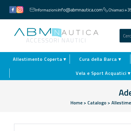
Facebook
Instagram
info@abmnautica.com
+3
Informazioni:
Chiamaci:
Abm Nautica
ACCESSORI NAUTICI
Allestimento Coperta ▾
Cura della Barca ▾
Vela e Sport Acquatici ▾
Ade
Home
>
Catalogo
>
Allestim