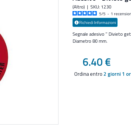
(Altro)
|
SKU: 1230
5
/
5
-
1
recension
Richiedi Informazioni
Segnale adesivo " Divieto gett
Diametro 80 mm.
6.40 €
Ordina entro
2 giorni 1 o