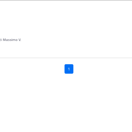
di
Massimo V.
1