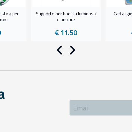
astica per
Supporto per boetta luminosa
Carta igi
6 mm
e anulare
0
€ 11.50
Precedente
Successivo
a