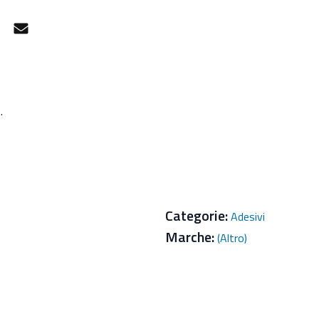
gram
Facebook Messenger
Mail
.
Categorie:
Adesivi
Marche:
(Altro)