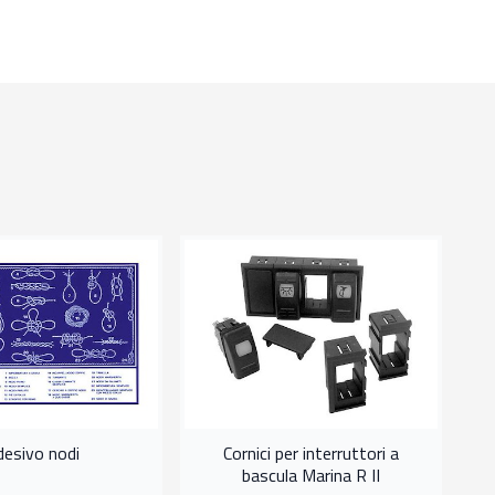
sv
desivo nodi
Cornici per interruttori a
bascula Marina R II