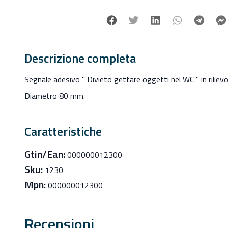
Facebook
Twitter
Linkedin
Whatsapp
Tele
Descrizione completa
Segnale adesivo " Divieto gettare oggetti nel WC " in rilievo
Diametro 80 mm.
Caratteristiche
Gtin/Ean:
000000012300
Sku:
1230
Mpn:
000000012300
Recensioni