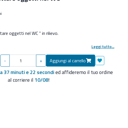
i
are oggetti nel WC " in rilievo.
Leggi tutto...
-
+
Aggiungi al carrello
Aggiungi ai pre
ra 37 minuti e 21 secondi
ed affideremo il tuo ordine
al corriere il
10/08
!