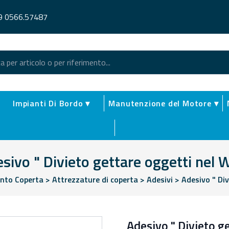
9 0566.57487
Impianti Di Bordo ▾
Manutenzione del Motore ▾
sivo " Divieto gettare oggetti nel 
ento Coperta
>
Attrezzature di coperta
>
Adesivi
>
Adesivo " Div
Adesivo " Divieto g