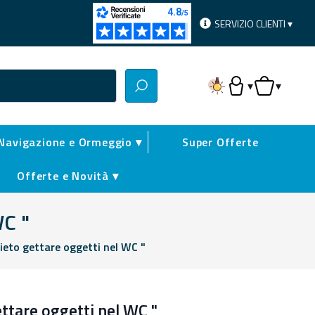
SERVIZIO CLIENTI ▾
▾
▾
Accesso Utente
Carrello
Navigazione e Ormeggio ▾
Super Offerte
Offerte e Novità ▾
WC "
ieto gettare oggetti nel WC "
ettare oggetti nel WC "