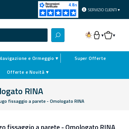
SERVIZIO CLIENTI ▾
▾
▾
Accesso Utente
Carrello
Navigazione e Ormeggio ▾
Super Offerte
Offerte e Novità ▾
ologato RINA
fugo fissaggio a parete - Omologato RINA
go fissaggio a parete - Omologato RINA