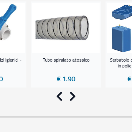
zi igienici -
Tubo spiralato atossico
Serbatoio 
in poli
0
€ 1.90
€
Precedente
Successivo