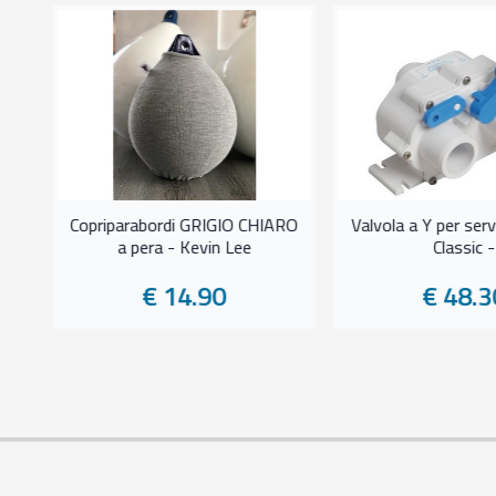
0%
vy
Copriparabordi GRIGIO CHIARO
Valvola a Y per servi
a pera - Kevin Lee
Classic -
€ 14.90
€ 48.3