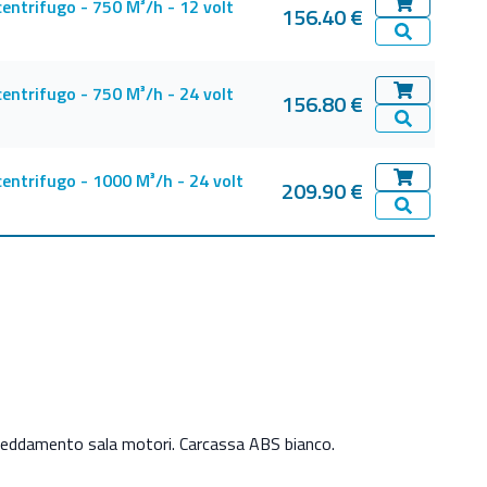
centrifugo - 750 M³/h - 12 volt
156.40 €
Aggiungi al 
Vedi Dettag
centrifugo - 750 M³/h - 24 volt
156.80 €
Aggiungi al 
Vedi Dettag
centrifugo - 1000 M³/h - 24 volt
209.90 €
Aggiungi al 
Vedi Dettag
reddamento sala motori. Carcassa ABS bianco.