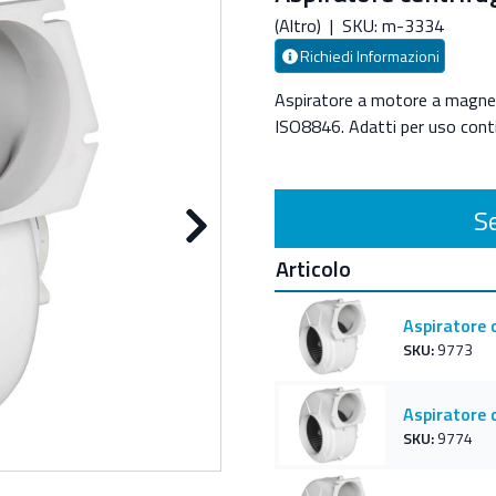
(Altro)
|
SKU: m-3334
Richiedi Informazioni
Aspiratore a motore a magnet
ISO8846. Adatti per uso cont
Se
Articolo
Successivo
Aspiratore 
SKU:
9773
Aspiratore 
SKU:
9774