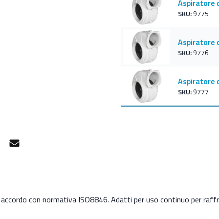
Aspiratore 
SKU:
9775
Aspiratore 
SKU:
9776
Aspiratore 
SKU:
9777
gram
Facebook Messenger
Mail
 accordo con normativa ISO8846. Adatti per uso continuo per raff