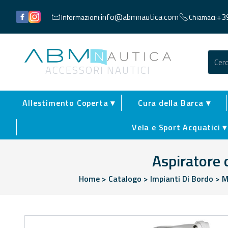
Facebook
Instagram
info@abmnautica.com
+3
Informazioni:
Chiamaci:
Abm Nautica
ACCESSORI NAUTICI
Allestimento Coperta ▾
Cura della Barca ▾
Vela e Sport Acquatici ▾
Aspiratore 
Home
>
Catalogo
>
Impianti Di Bordo
>
M