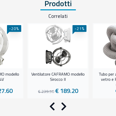
Prodotti
Correlati
-20%
-21%
MO modello
Ventilatore CAFRAMO modello
Tubo per a
4V
Sirocco II
vetro e 
27.60
€ 189.20
€ 239.50