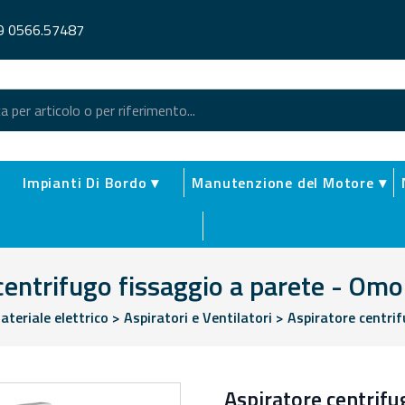
9 0566.57487
Impianti Di Bordo ▾
Manutenzione del Motore ▾
centrifugo fissaggio a parete - Om
ateriale elettrico
>
Aspiratori e Ventilatori
>
Aspiratore centri
Aspiratore centrifu