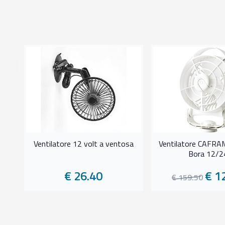
8%
rme
Ventilatore 12 volt a ventosa
Ventilatore CAFRA
Bora 12/2
€ 26.40
€ 1
€ 159.50