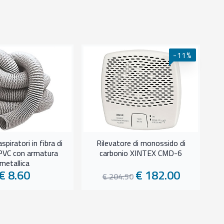
-11%
Ve
spiratori in fibra di
Rilevatore di monossido di
PVC con armatura
carbonio XINTEX CMD-6
metallica
€ 8.60
€ 182.00
€ 204.50