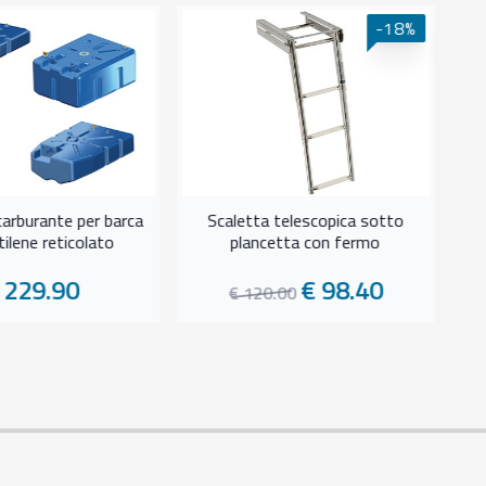
-18%
Co
carburante per barca
Scaletta telescopica sotto
etilene reticolato
plancetta con fermo
 229.90
€ 98.40
€ 120.00