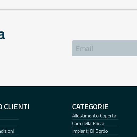
Precedente
Successivo
a
O CLIENTI
CATEGORIE
Allestimento Coperta
Cura della Barca
dizioni
Impianti Di Bordo