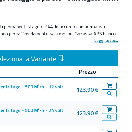
i permanenti stagno IP44 .In accordo con normativa
inuo per raffreddamento sala motori. Carcassa ABS bianco.
Leggi tutto...
↴
leziona la Variante
Prezzo
centrifugo - 500 M³/h - 12 volt
123.90 €
Aggiungi al 
Vedi Dettag
centrifugo - 500 M³/h - 24 volt
123.90 €
Aggiungi al 
Vedi Dettag