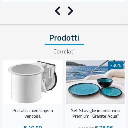
Precedente
Successivo
Prodotti
Correlati
-30%
Portabicchieri Claps a
Set Stoviglie in melamina
ventosa
Premium "Granite Aqua"
€ 10.90
€ 78.96