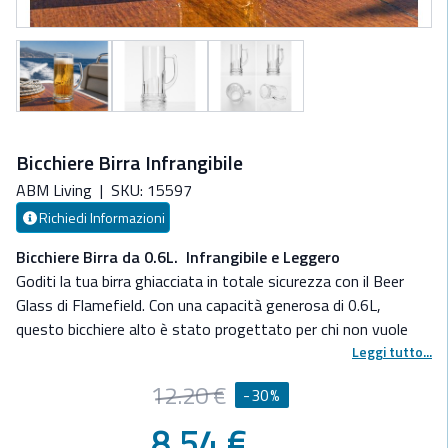
Bicchiere Birra Infrangibile
ABM Living
|
SKU: 15597
Richiedi Informazioni
Bicchiere Birra da 0.6L. Infrangibile e Leggero
Goditi la tua birra ghiacciata in totale sicurezza con il Beer
Glass di Flamefield. Con una capacità generosa di 0.6L,
questo bicchiere alto è stato progettato per chi non vuole
rinunciare al piacere di una bionda fresca, anche con mare
Leggi tutto...
formato o durante i party in banchina.
12.20 €
-30%
Caratteristiche principali:
- Materiale SAN High-Tech:
Realizzato in resina acrilica
8.54 €