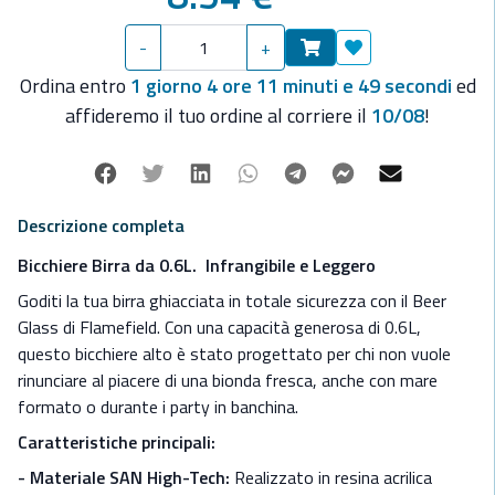
(SAN), offre la massima trasparenza del vetro ma con una
resistenza agli urti superiore.
-
+
- Sicurezza a Bordo:
100% infrangibile. Dimentica il pericolo
Aggiungi ai preferit
dei vetri rotti in pozzetto o sui ponti in teak.
Ordina entro
1 giorno 4 ore 11 minuti e 49 secondi
ed
- Capacità Extra
: 600ml, ideale per contenere una pinta
affideremo il tuo ordine al corriere il
10/08
!
intera con la sua schiuma.
- Dimensioni:
18 cm di altezza per una presa stabile e sicura.
Facebook
Twitter
Linkedin
Whatsapp
Telegram
Facebook Mes
Mail
Ø 7,5 cm.
Descrizione completa
Bicchiere Birra da 0.6L. Infrangibile e Leggero
Goditi la tua birra ghiacciata in totale sicurezza con il Beer
Glass di Flamefield. Con una capacità generosa di 0.6L,
questo bicchiere alto è stato progettato per chi non vuole
rinunciare al piacere di una bionda fresca, anche con mare
formato o durante i party in banchina.
Caratteristiche principali:
- Materiale SAN High-Tech:
Realizzato in resina acrilica