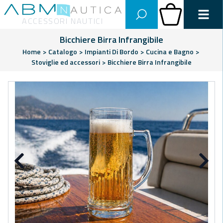
Abm Nautica
Carrello
ACCESSORI NAUTICI
Bicchiere Birra Infrangibile
Home
>
Catalogo
>
Impianti Di Bordo
>
Cucina e Bagno
>
Stoviglie ed accessori
>
Bicchiere Birra Infrangibile
Precedente
Su