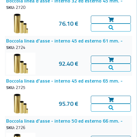
Boccola linea d'asse - interno 32 ed esterno 45 mm. -
SKU:
2720
76.10 €
Aggiungi al c
Vedi Dettagl
Boccola linea d'asse - interno 45 ed esterno 61 mm. -
SKU:
2724
92.40 €
Aggiungi al c
Vedi Dettagl
Boccola linea d'asse - interno 45 ed esterno 65 mm. -
SKU:
2725
95.70 €
Aggiungi al c
Vedi Dettagl
Boccola linea d'asse - interno 50 ed esterno 66 mm. -
SKU:
2726