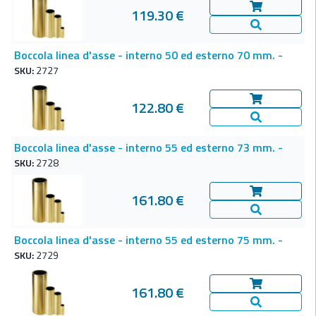
119.30 €
Aggiungi al c
Vedi Dettagl
Boccola linea d'asse - interno 50 ed esterno 70 mm. -
SKU:
2727
122.80 €
Aggiungi al c
Vedi Dettagl
Boccola linea d'asse - interno 55 ed esterno 73 mm. -
SKU:
2728
161.80 €
Aggiungi al c
Vedi Dettagl
Boccola linea d'asse - interno 55 ed esterno 75 mm. -
SKU:
2729
161.80 €
Aggiungi al c
Vedi Dettagl