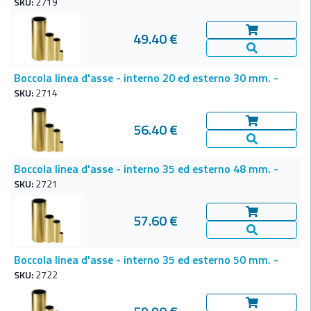
SKU:
2719
49.40 €
Aggiungi al c
Vedi Dettagl
Boccola linea d'asse - interno 20 ed esterno 30 mm. -
SKU:
2714
56.40 €
Aggiungi al c
Vedi Dettagl
Boccola linea d'asse - interno 35 ed esterno 48 mm. -
SKU:
2721
57.60 €
Aggiungi al c
Vedi Dettagl
Boccola linea d'asse - interno 35 ed esterno 50 mm. -
SKU:
2722
Aggiungi al c