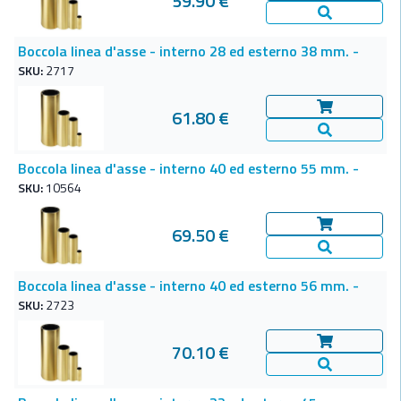
59.90 €
Vedi Dettagl
Boccola linea d'asse - interno 28 ed esterno 38 mm. -
SKU:
2717
61.80 €
Aggiungi al c
Vedi Dettagl
Boccola linea d'asse - interno 40 ed esterno 55 mm. -
SKU:
10564
69.50 €
Aggiungi al c
Vedi Dettagl
Boccola linea d'asse - interno 40 ed esterno 56 mm. -
SKU:
2723
70.10 €
Aggiungi al c
Vedi Dettagl