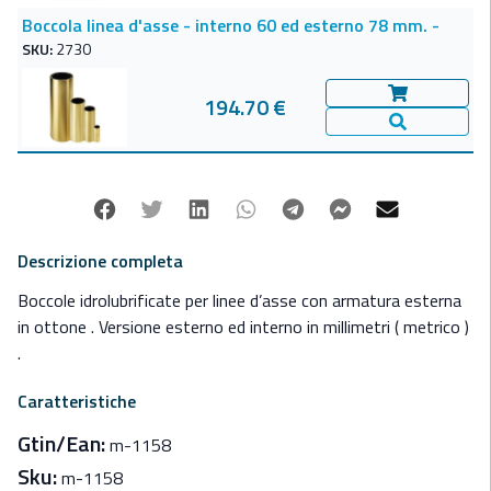
Boccola linea d'asse - interno 60 ed esterno 78 mm. -
SKU:
2730
194.70 €
Aggiungi al c
Vedi Dettagl
Facebook
Twitter
Linkedin
Whatsapp
Telegram
Facebook Mes
Mail
Descrizione completa
Boccole idrolubrificate per linee d’asse con armatura esterna
in ottone . Versione esterno ed interno in millimetri ( metrico )
.
Caratteristiche
Gtin/Ean:
m-1158
Sku:
m-1158