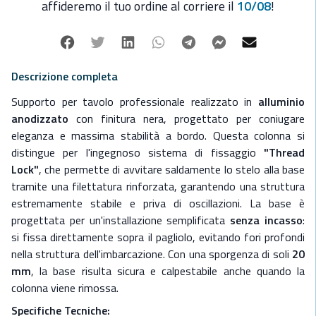
Specifiche Tecniche:
affideremo il tuo ordine al corriere il
10/08
!
-
Altezza:
689 mm
-
Diametro colonna:
60 mm
Facebook
Twitter
Linkedin
Whatsapp
Telegram
Facebook Mes
Mail
-
Tipo:
Fisso
-
Colore:
Nero (Black)
Descrizione completa
-
Finitura:
Anodizzato resistente alla corrosione marina
Supporto per tavolo professionale realizzato in
alluminio
-
Compatibilità:
Versione per tavoli generici.
anodizzato
con finitura nera, progettato per coniugare
eleganza e massima stabilità a bordo. Questa colonna si
distingue per l'ingegnoso sistema di fissaggio
"Thread
Lock"
, che permette di avvitare saldamente lo stelo alla base
tramite una filettatura rinforzata, garantendo una struttura
estremamente stabile e priva di oscillazioni.
La base è
progettata per un'installazione semplificata
senza incasso
:
si fissa direttamente sopra il pagliolo, evitando fori profondi
nella struttura dell'imbarcazione. Con una sporgenza di soli
20
mm
, la base risulta sicura e calpestabile anche quando la
colonna viene rimossa.
Specifiche Tecniche: