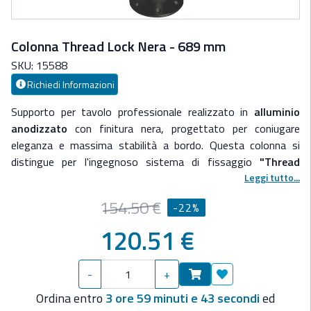
Colonna Thread Lock Nera - 689 mm
SKU: 15588
Richiedi Informazioni
Supporto per tavolo professionale realizzato in
alluminio
anodizzato
con finitura nera, progettato per coniugare
eleganza e massima stabilità a bordo. Questa colonna si
distingue per l'ingegnoso sistema di fissaggio
"Thread
Lock"
, che permette di avvitare saldamente lo stelo alla base
Leggi tutto...
tramite una filettatura rinforzata, garantendo una struttura
154.50 €
-22%
estremamente stabile e priva di oscillazioni.
La base è
progettata per un'installazione semplificata
senza incasso
:
120.51 €
si fissa direttamente sopra il pagliolo, evitando fori profondi
nella struttura dell'imbarcazione. Con una sporgenza di soli
20
-
+
mm
, la base risulta sicura e calpestabile anche quando la
Aggiungi ai preferit
colonna viene rimossa.
Ordina entro
3 ore 59 minuti e 43 secondi
ed