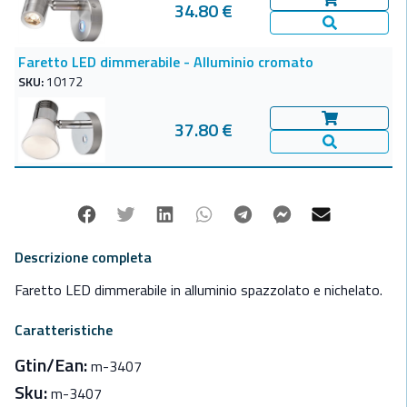
34.80 €
Aggiungi al c
Vedi Dettagl
Faretto LED dimmerabile - Alluminio cromato
SKU:
10172
37.80 €
Aggiungi al c
Vedi Dettagl
Facebook
Twitter
Linkedin
Whatsapp
Telegram
Facebook Mes
Mail
Descrizione completa
Faretto LED dimmerabile in alluminio spazzolato e nichelato.
Caratteristiche
Gtin/Ean:
m-3407
Sku:
m-3407