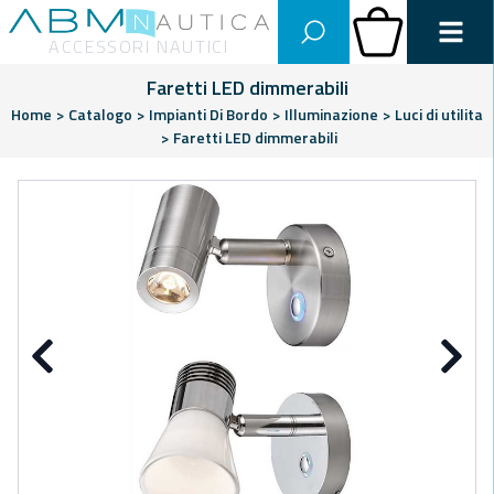
Abm Nautica
Carrello
ACCESSORI NAUTICI
Faretti LED dimmerabili
Home
>
Catalogo
>
Impianti Di Bordo
>
Illuminazione
>
Luci di utilita
>
Faretti LED dimmerabili
Precedente
Su