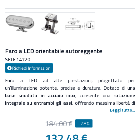
Faro a LED orientabile autoreggente
SKU: 14720
Richiedi Informazioni
Faro a LED ad alte prestazioni, progettato per
un'illuminazione potente, precisa e duratura.
Dotato di una
base snodata in acciaio inox
, consente una
rotazione
integrale su entrambi gli assi
, offrendo massima libertà di
orientamento e stabilità anche in movimento.
Leggi tutto...
Il
corpo in
alluminio anodizzato lucido
garantisce resistenza alla
184.00 €
-28%
corrosione marina, mantenendo un design elegante e
funzionale.
132.48 €