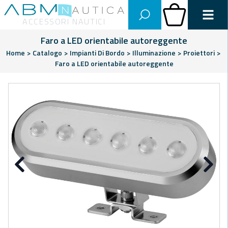
Abm Nautica
Carrello
ACCESSORI NAUTICI
Faro a LED orientabile autoreggente
Home
>
Catalogo
>
Impianti Di Bordo
>
Illuminazione
>
Proiettori
>
Faro a LED orientabile autoreggente
Precedente
Su