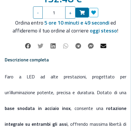
Specifiche tecniche:
🧱
Corpo:
Alluminio anodizzato lucido
-
+
⚡
Alimentazione:
12/24 V
Aggiungi ai preferit
💡
Potenza luminosa:
1400 lumen
Ordina entro
5 ore 10 minuti e 49 secondi
ed
🌡️
Temperatura colore:
6000 K (luce bianca fredda)
affideremo il tuo ordine al corriere
oggi stesso
!
🎯
Angolo di emissione LED:
60°
🔢
Numero LED:
6x3 W
Facebook
Twitter
Linkedin
Whatsapp
Telegram
Facebook Mes
Mail
🌈
Colore LED:
Bianco
📐
Dimensioni:
154 x 53 mm
Descrizione completa
🔄
Base snodata in acciaio inox
con movimento su due assi
🧍‍♂️
Autoreggente:
mantiene la posizione senza supporti
Faro a LED ad alte prestazioni, progettato per
esterni
un'illuminazione potente, precisa e duratura.
Dotato di una
base snodata in acciaio inox
, consente una
rotazione
integrale su entrambi gli assi
, offrendo massima libertà di