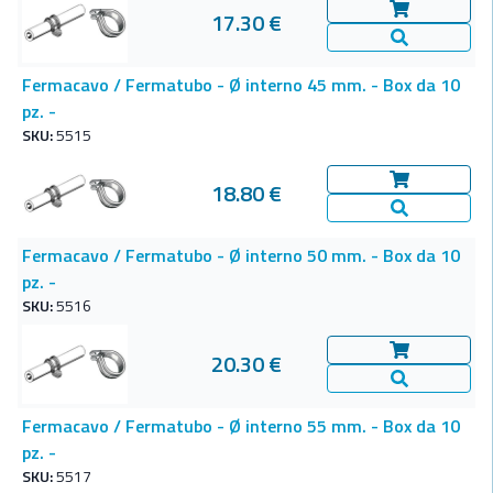
17.30 €
Aggiungi al c
Vedi Dettagl
Fermacavo / Fermatubo - Ø interno 45 mm. - Box da 10
pz. -
SKU:
5515
18.80 €
Aggiungi al c
Vedi Dettagl
Fermacavo / Fermatubo - Ø interno 50 mm. - Box da 10
pz. -
SKU:
5516
20.30 €
Aggiungi al c
Vedi Dettagl
Fermacavo / Fermatubo - Ø interno 55 mm. - Box da 10
pz. -
SKU:
5517