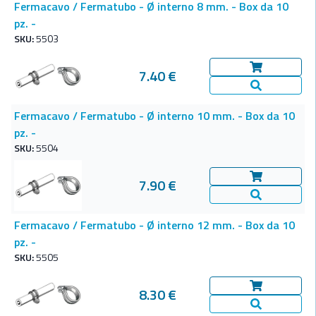
Fermacavo / Fermatubo - Ø interno 8 mm. - Box da 10
pz. -
SKU:
5503
7.40 €
Aggiungi al c
Vedi Dettagl
Fermacavo / Fermatubo - Ø interno 10 mm. - Box da 10
pz. -
SKU:
5504
7.90 €
Aggiungi al c
Vedi Dettagl
Fermacavo / Fermatubo - Ø interno 12 mm. - Box da 10
pz. -
SKU:
5505
8.30 €
Aggiungi al c
Vedi Dettagl