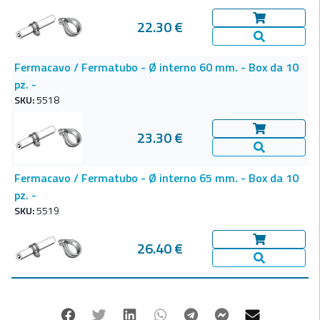
22.30 €
Aggiungi al c
Vedi Dettagl
Fermacavo / Fermatubo - Ø interno 60 mm. - Box da 10
pz. -
SKU:
5518
23.30 €
Aggiungi al c
Vedi Dettagl
Fermacavo / Fermatubo - Ø interno 65 mm. - Box da 10
pz. -
SKU:
5519
26.40 €
Aggiungi al c
Vedi Dettagl
Facebook
Twitter
Linkedin
Whatsapp
Telegram
Facebook Mes
Mail