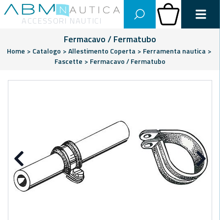
Abm Nautica
Carrello
ACCESSORI NAUTICI
Fermacavo / Fermatubo
Home
>
Catalogo
>
Allestimento Coperta
>
Ferramenta nautica
>
Fascette
>
Fermacavo / Fermatubo
Precedente
Su