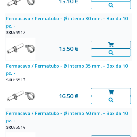
15.10 €
Aggiungi al c
Vedi Dettagl
Fermacavo / Fermatubo - Ø interno 30 mm. - Box da 10
pz. -
SKU:
5512
15.50 €
Aggiungi al c
Vedi Dettagl
Fermacavo / Fermatubo - Ø interno 35 mm. - Box da 10
pz. -
SKU:
5513
16.50 €
Aggiungi al c
Vedi Dettagl
Fermacavo / Fermatubo - Ø interno 40 mm. - Box da 10
pz. -
SKU:
5514