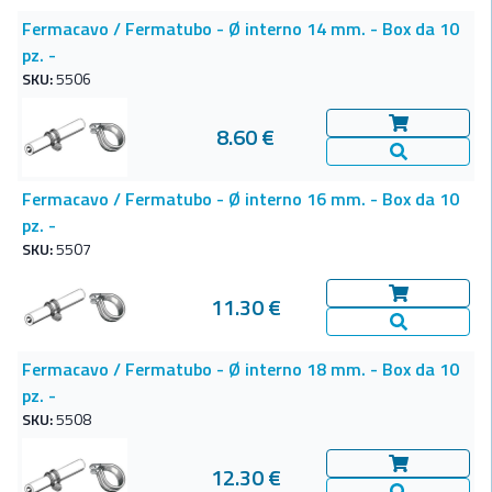
Fermacavo / Fermatubo - Ø interno 14 mm. - Box da 10
pz. -
SKU:
5506
8.60 €
Aggiungi al c
Vedi Dettagl
Fermacavo / Fermatubo - Ø interno 16 mm. - Box da 10
pz. -
SKU:
5507
11.30 €
Aggiungi al c
Vedi Dettagl
Fermacavo / Fermatubo - Ø interno 18 mm. - Box da 10
pz. -
SKU:
5508
12.30 €
Aggiungi al c