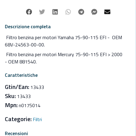
Facebook
Twitter
Linkedin
Whatsapp
Telegram
Facebook Mes
Mail
Descrizione completa
Filtro benzina per motori Yamaha 75-90-115 EFI -
OEM
68V-24563-00-00.
Filtro benzina per motori
Mercury 75-90-115 EFI > 2000
-
OEM 881540.
Caratteristiche
Gtin/Ean:
13433
Sku:
13433
Mpn:
n0175014
Categorie:
Filtri
Recensioni