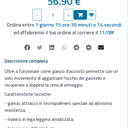
56.90 €
- manico in lega leggera anodizzata;
- telescopico 105/245 cm.
Gancio d'accosto tritelescopico, lunghezza min 110 cm,
-
+
Aggiungi ai preferit
lunghezza max 250 cm, tubi Ø 25-29-32 mm.
Ordina entro
1 giorno 15 ore 39 minuti e 14 secondi
ed affideremo il tuo ordine al corriere il
11/08
!
Facebook
Twitter
Linkedin
Whatsapp
Telegram
Facebook Mes
Mail
Descrizione completa
Oltre a funzionare come gancio d'accosto permette con un
solo movimento di agganciare l'occhio del gavitello e
recuperare a doppino la cima di ormeggio.
Caratteristiche tecniche:
- gancio attracco in tecnopolimero speciale ad altissima
resistenza;
- manico in lega leggera anodizzata;