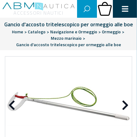
Abm Nautica
Carrello
ACCESSORI NAUTICI
Gancio d'accosto tritelescopico per ormeggio alle boe
Home
>
Catalogo
>
Navigazione e Ormeggio
>
Ormeggio
>
Mezzo marinaio
>
Gancio d'accosto tritelescopico per ormeggio alle boe
Precedente
Su