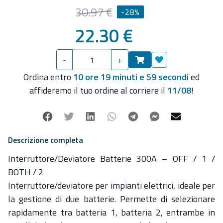
🔧
Caratteristiche tecniche:
30.97 €
-28%
⚡
Corrente continua (intermittente):
300 A
⚡
Corrente continua (di picco 5 sec.):
450 A
22.30 €
⚡
Corrente massima (di spunto):
1000 A
🔄
Posizioni selezionabili:
OFF / 1 / BOTH / 2
-
+
📐
Dimensioni:
69 x 69 x 75 mm
Aggiungi ai preferit
🛠️
Versione MKII
– più compatta e robusta
Ordina entro
10 ore 19 minuti e 59 secondi
ed
Ideale per barche a vela, motoscafi, gommoni e impianti
affideremo il tuo ordine al corriere il
11/08
!
elettrici nautici dove è necessaria una gestione sicura e
flessibile delle fonti di energia.
Facebook
Twitter
Linkedin
Whatsapp
Telegram
Facebook Mes
Mail
Descrizione completa
Interruttore/Deviatore Batterie
300A – OFF / 1 /
BOTH / 2
Interruttore/deviatore per impianti elettrici, ideale per
la gestione di
due batterie
.
Permette di selezionare
rapidamente tra
batteria 1
,
batteria 2
,
entrambe in