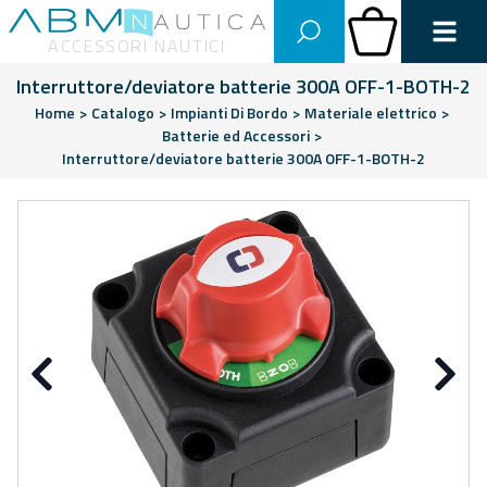
Abm Nautica
Carrello
ACCESSORI NAUTICI
Interruttore/deviatore batterie 300A OFF-1-BOTH-2
Home
>
Catalogo
>
Impianti Di Bordo
>
Materiale elettrico
>
Batterie ed Accessori
>
Interruttore/deviatore batterie 300A OFF-1-BOTH-2
Precedente
Su