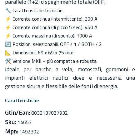
parallelo (1+2)
o
spegnimento totale (OFF)
.
🔧
Caratteristiche tecniche:
⚡
Corrente continua (intermittente):
300 A
⚡
Corrente continua (di picco 5 sec.):
450 A
⚡
Corrente massima (di spunto):
1000 A
🔄
Posizioni selezionabili:
OFF / 1 / BOTH / 2
📐
Dimensioni:
69 x 69 x 75 mm
🛠️
Versione MKII
– più compatta e robusta
Ideale per barche a vela, motoscafi, gommoni e
impianti elettrici nautici dove è necessaria una
gestione sicura e flessibile delle fonti di energia.
Caratteristiche
Gtin/Ean:
8033137027932
Sku:
14653
Mpn:
1492302