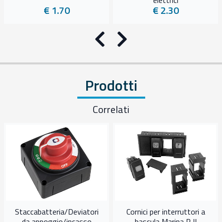
elettrici
€ 1.70
€ 2.30
Precedente
Successivo
Prodotti
Correlati
Staccabatteria/Deviatori
Cornici per interruttori a
da appoggio/incasso
bascula Marina R II