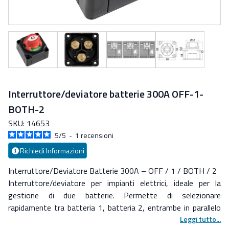
Interruttore/deviatore batterie 300A OFF-1-
BOTH-2
SKU: 14653
5
/
5
-
1
recensioni
Richiedi Informazioni
Interruttore/Deviatore Batterie
300A – OFF / 1 / BOTH / 2
Interruttore/deviatore per impianti elettrici, ideale per la
gestione di
due batterie
.
Permette di selezionare
rapidamente tra
batteria 1
,
batteria 2
,
entrambe in parallelo
(1+2)
o
spegnimento totale (OFF)
.
Leggi tutto...