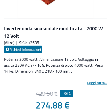
Inverter onda sinusoidale modificata - 2000 W -
12 Volt
(Altro)
|
SKU: 12635
Richiedi Informazioni
Potenza 2000 watt. Alimentazione 12 volt. Voltaggio in
uscita 230V AC +/- 10%. Potenza di picco 4000 watt. Peso
14 kg. Dimensioni 340 x 218 x 100 mm. .
Inverter onda sinusoidale modificata , trasforma la corrente
Leggi tutto...
da 12 o 24 V a 220 V . Protezione per sovratensione, basso
429.50 €
-36%
voltaggio, cortocircuito in uscita. Fusibile di protezione .
Corpo in alluminio anodizzato per la massima dispersione di
274.88 €
calore .