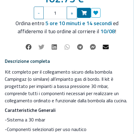
-Collegamento completo dalla bombola alla cucina
-Presenza di rubinetto di intercettazione per maggiore
-
+
sicurezza
Aggiungi ai preferit
-Boccole in ottone per rinforzo nei punti di raccordo
Ordina entro
5 ore 10 minuti e 13 secondi
ed
-Installazione semplice
affideremo il tuo ordine al corriere il
10/08
!
Il kit è costituito da:
-Regolatore 30 mbar con rubinetto, da avvitare direttamente
Facebook
Twitter
Linkedin
Whatsapp
Telegram
Facebook Mes
Mail
sulla bombola Campingaz o compatibile
-Tubo flessibile da 65 cm, per collegamento dal regolatore al
Descrizione completa
tubo di rame Ø 8 mm
Kit completo per il collegamento sicuro della bombola
-Rubinetto di intercettazione a bassa pressione, da installare
Campingaz (o similare) all’impianto gas di bordo.
Il kit è
alla fine del tubo di rame per il controllo del flusso gas
progettato per impianti a bassa pressione 30 mbar,
-Tubo flessibile da 85 cm, dal troncone di tubo di rame (dopo
comprende tutti i componenti necessari per realizzare un
il rubinetto) fino alla cucina a gas
collegamento ordinato e funzionale dalla bombola alla cucina.
-4 boccole di rinforzo in ottone, da inserire nel tubo di rame in
corrispondenza dei punti di raccordo per garantire tenuta e
Caratteristiche Generali
stabilità
-Sistema a 30 mbar
-Componenti selezionati per uso nautico