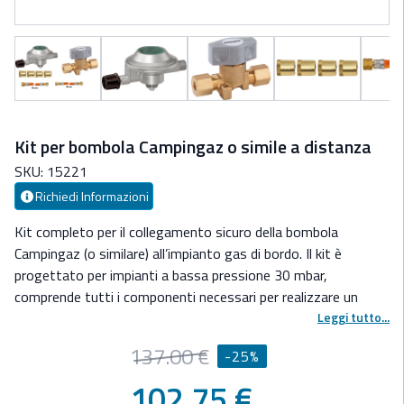
Kit per bombola Campingaz o simile a distanza
SKU: 15221
Richiedi Informazioni
Kit completo per il collegamento sicuro della bombola
Campingaz (o similare) all’impianto gas di bordo.
Il kit è
progettato per impianti a bassa pressione 30 mbar,
comprende tutti i componenti necessari per realizzare un
collegamento ordinato e funzionale dalla bombola alla cucina.
Leggi tutto...
Caratteristiche Generali
137.00 €
-25%
-Sistema a 30 mbar
-Componenti selezionati per uso nautico
102.75 €