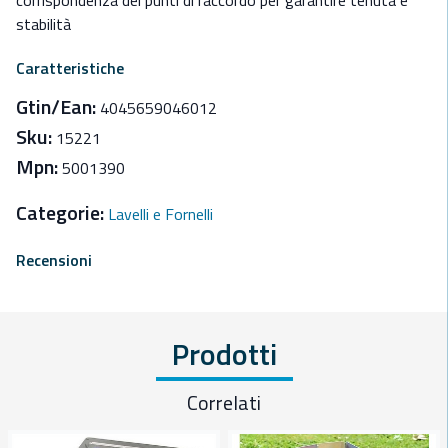
corrispondenza dei punti di raccordo per garantire tenuta e
stabilità
Caratteristiche
Gtin/Ean:
4045659046012
Sku:
15221
Mpn:
5001390
Categorie:
Lavelli e Fornelli
Recensioni
Prodotti
Correlati