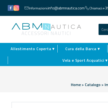
Facebook
Instagram
info@abmnautica.com
+3
Informazioni:
Chiamaci:
Abm Nautica
ACCESSORI NAUTICI
Allestimento Coperta ▾
Cura della Barca ▾
Vela e Sport Acquatici ▾
Home
>
Catalogo
>
I