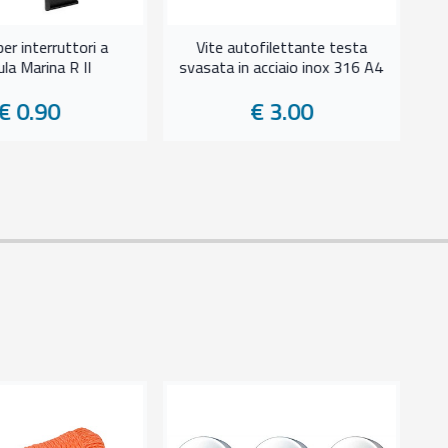
per interruttori a
Vite autofilettante testa
la Marina R II
svasata in acciaio inox 316 A4
€ 0.90
€ 3.00
Lu