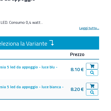
5 LED. Consumo 0,4 watt .
Leggi tutto...
↴
leziona la Variante
Prezzo
esia 5 led da appoggio - luce blu -
8.10 €
Aggiungi al 
Vedi Dettag
esia 5 led da appoggio - luce bianca -
8.20 €
Aggiungi al 
Vedi Dettag