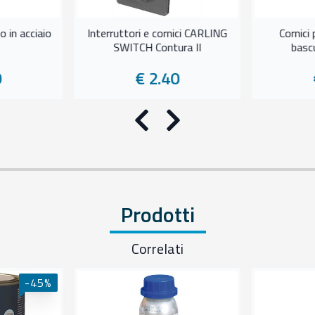
o in acciaio
Interruttori e cornici CARLING
Cornici 
SWITCH Contura II
bascu
0
€ 2.40
Precedente
Successivo
Prodotti
Correlati
-45%