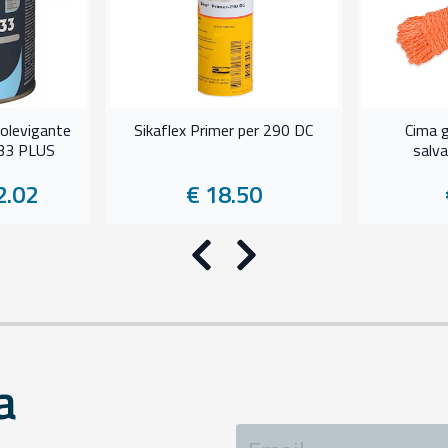
olevigante
Sikaflex Primer per 290 DC
Cima g
933 PLUS
salv
2.02
€ 18.50
Precedente
Successivo
a