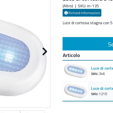
(Altro)
|
SKU: m-135
Richiedi Informazioni
Luce di cortesia stagna con 
Se
Articolo
Successivo
Luce di cort
SKU:
346
Luce di cort
SKU:
1210