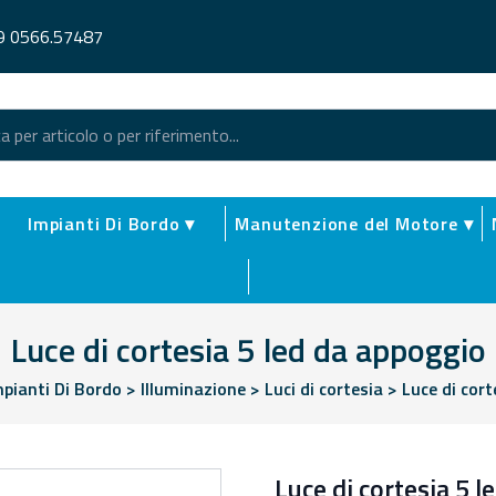
9 0566.57487
Impianti Di Bordo ▾
Manutenzione del Motore ▾
Luce di cortesia 5 led da appoggio
mpianti Di Bordo
>
Illuminazione
>
Luci di cortesia
>
Luce di cort
Luce di cortesia 5 