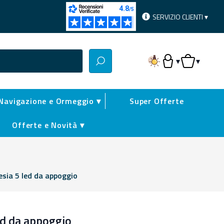
SERVIZIO CLIENTI ▾
▾
▾
Accesso Utente
Carrello
Navigazione e Ormeggio ▾
Super Offerte
Offerte e Novità ▾
esia 5 led da appoggio
led da appoggio