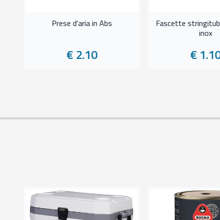
Prese d'aria in Abs
Fascette stringitub
inox
€ 2.10
€ 1.1
ra