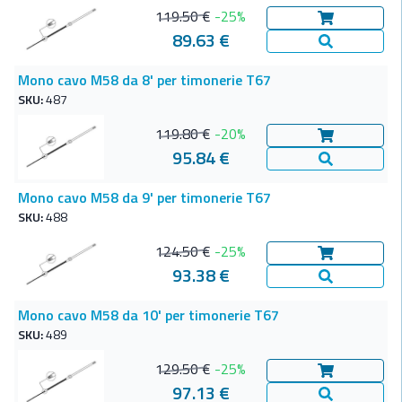
119.50 €
-25%
Aggiungi al c
89.63 €
Vedi Dettagl
Mono cavo M58 da 8' per timonerie T67
SKU:
487
119.80 €
-20%
Aggiungi al c
95.84 €
Vedi Dettagl
Mono cavo M58 da 9' per timonerie T67
SKU:
488
124.50 €
-25%
Aggiungi al c
93.38 €
Vedi Dettagl
Mono cavo M58 da 10' per timonerie T67
SKU:
489
129.50 €
-25%
Aggiungi al c
97.13 €