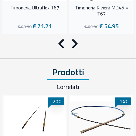
Timoneria Ultraflex T67
Timoneria Riviera MD45 =
T67
€ 71.21
€ 54.95
€ 98.90
€ 99.90
Precedente
Successivo
Prodotti
Correlati
-20%
-14%