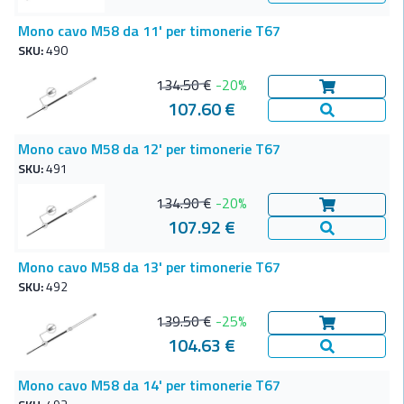
Vedi Dettagl
Mono cavo M58 da 11' per timonerie T67
SKU:
490
134.50 €
-20%
Aggiungi al c
107.60 €
Vedi Dettagl
Mono cavo M58 da 12' per timonerie T67
SKU:
491
134.90 €
-20%
Aggiungi al c
107.92 €
Vedi Dettagl
Mono cavo M58 da 13' per timonerie T67
SKU:
492
139.50 €
-25%
Aggiungi al c
104.63 €
Vedi Dettagl
Mono cavo M58 da 14' per timonerie T67