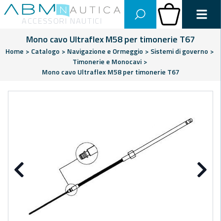
Abm Nautica
Carrello
ACCESSORI NAUTICI
Mono cavo Ultraflex M58 per timonerie T67
Home
>
Catalogo
>
Navigazione e Ormeggio
>
Sistemi di governo
>
Timonerie e Monocavi
>
Mono cavo Ultraflex M58 per timonerie T67
Precedente
Su