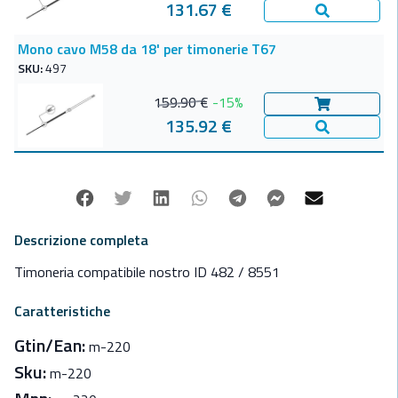
131.67 €
Vedi Dettagl
Mono cavo M58 da 18' per timonerie T67
SKU:
497
159.90 €
-15%
Aggiungi al c
135.92 €
Vedi Dettagl
Facebook
Twitter
Linkedin
Whatsapp
Telegram
Facebook Mes
Mail
Descrizione completa
Timoneria compatibile nostro ID 482 / 8551
Caratteristiche
Gtin/Ean:
m-220
Sku:
m-220