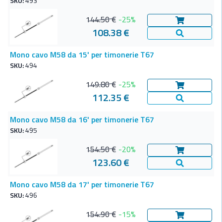
SKU:
493
144.50 €
-25%
Aggiungi al c
108.38 €
Vedi Dettagl
Mono cavo M58 da 15' per timonerie T67
SKU:
494
149.80 €
-25%
Aggiungi al c
112.35 €
Vedi Dettagl
Mono cavo M58 da 16' per timonerie T67
SKU:
495
154.50 €
-20%
Aggiungi al c
123.60 €
Vedi Dettagl
Mono cavo M58 da 17' per timonerie T67
SKU:
496
154.90 €
-15%
Aggiungi al c