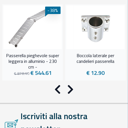
-38%
Passerella pieghevole super
Boccola laterale per
leggera in alluminio - 230
candelieri passerella
cm -
€ 544.61
€ 12.90
€ 878.40
Precedente
Successivo
Iscriviti alla nostra