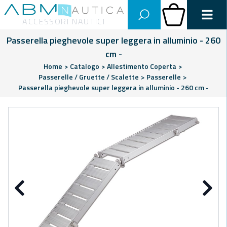
Abm Nautica
Carrello
ACCESSORI NAUTICI
Passerella pieghevole super leggera in alluminio - 260
cm -
Home
>
Catalogo
>
Allestimento Coperta
>
Passerelle / Gruette / Scalette
>
Passerelle
>
Passerella pieghevole super leggera in alluminio - 260 cm -
Precedente
Su