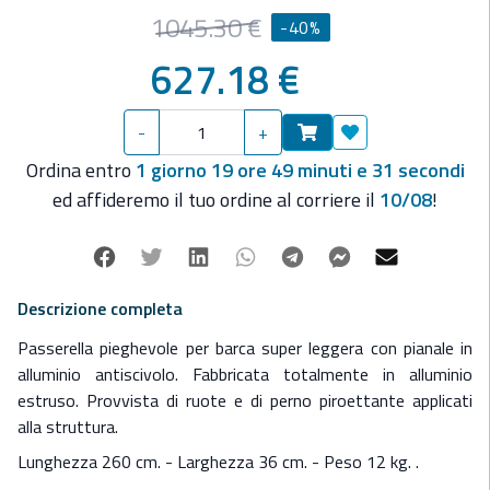
Portata 120 Kg. Ingombro chiusa 130 x 36 x 15 cm.
1045.30 €
-40%
Fornita di boccola ad incasso.
627.18 €
-
+
Aggiungi ai preferit
Ordina entro
1 giorno 19 ore 49 minuti e 31 secondi
ed affideremo il tuo ordine al corriere il
10/08
!
Facebook
Twitter
Linkedin
Whatsapp
Telegram
Facebook Mes
Mail
Descrizione completa
Passerella pieghevole per barca super leggera con pianale in
alluminio antiscivolo. Fabbricata totalmente in alluminio
estruso. Provvista di ruote e di perno piroettante applicati
alla struttura.
Lunghezza 260 cm. - Larghezza 36 cm. - Peso 12 kg. .