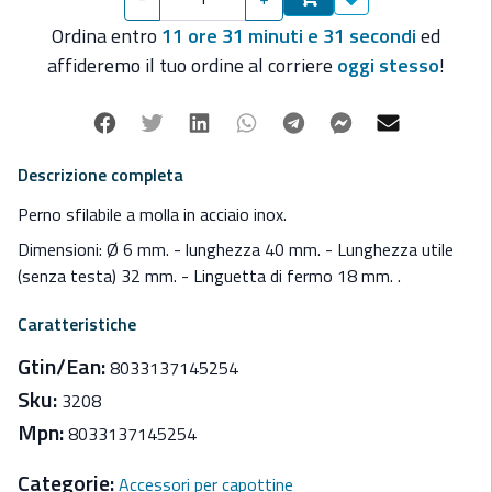
Aggiungi ai preferit
Ordina entro
11 ore 31 minuti e 31 secondi
ed
affideremo il tuo ordine al corriere
oggi stesso
!
Facebook
Twitter
Linkedin
Whatsapp
Telegram
Facebook Mes
Mail
Descrizione completa
Perno sfilabile a molla in acciaio inox.
Dimensioni: Ø 6 mm. - lunghezza 40 mm. - Lunghezza utile
(senza testa) 32 mm. - Linguetta di fermo 18 mm. .
Caratteristiche
Gtin/Ean:
8033137145254
Sku:
3208
Mpn:
8033137145254
Categorie:
Accessori per capottine