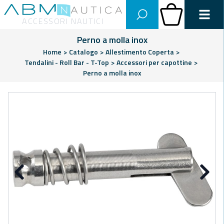
Abm Nautica
Carrello
ACCESSORI NAUTICI
Perno a molla inox
Home
>
Catalogo
>
Allestimento Coperta
>
Tendalini - Roll Bar - T-Top
>
Accessori per capottine
>
Perno a molla inox
Precedente
Su