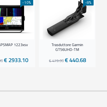
-10%
-8%
T
GPSMAP 1223xsv
Trasduttore Garmin
GT56UHD-TM
€ 2933.10
€ 440.68
00
€ 479.00