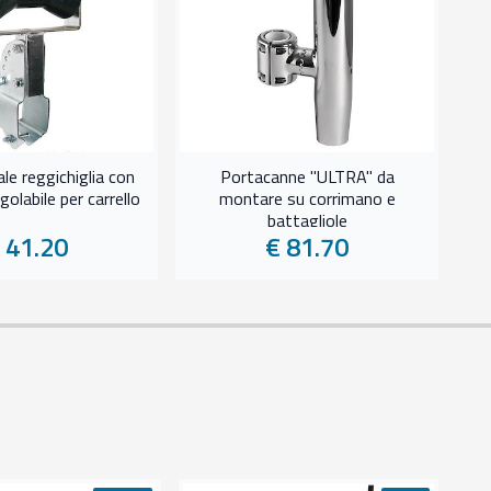
ale reggichiglia con
Portacanne "ULTRA" da
olabile per carrello
montare su corrimano e
battagliole
 41.20
€ 81.70