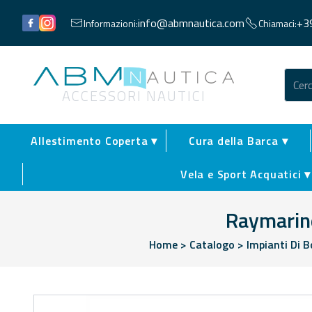
Facebook
Instagram
info@abmnautica.com
+3
Informazioni:
Chiamaci:
Abm Nautica
ACCESSORI NAUTICI
Allestimento Coperta ▾
Cura della Barca ▾
Vela e Sport Acquatici ▾
Raymarine
Home
>
Catalogo
>
Impianti Di 