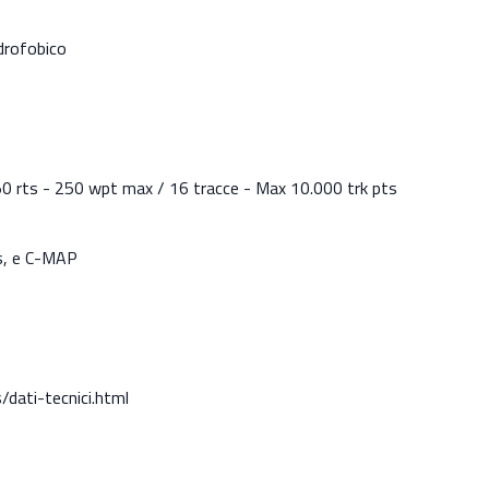
drofobico
50 rts - 250 wpt max / 16 tracce - Max 10.000 trk pts
cs, e C-MAP
/dati-tecnici.html