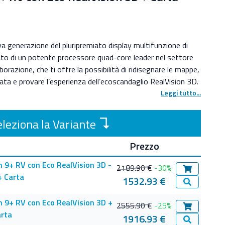
 generazione del pluripremiato display multifunzione di
to di un potente processore quad-core leader nel settore
aborazione, che ti offre la possibilità di ridisegnare le mappe,
ata e provare l’esperienza dell’ecoscandaglio RealVision 3D.
soluzione garantisce il 25% in più di luminosità e le nuove
Leggi tutto...
turne offrono una maggiore visibilità in qualsiasi condizione
upporta il rinomato LightHouse 3, il sistema operativo più
↴
leziona la Variante
i display multifunzione Raymarine.
RV + integra modulo ecoscandaglio High CHIRP,
Prezzo
lVision 3D ( trassduttore non compreso )
 9+ RV con Eco RealVision 3D -
2189.90 €
-30%
Aggiungi al 
+ Carta
.0 IPS ad Alta Densità
1532.93 €
Vedi Dettag
x 720 (WXGA)
on rivestimento HydroTough idrofobico
 9+ RV con Eco RealVision 3D +
2555.90 €
-25%
Aggiungi al 
 mm.
arta
1916.93 €
Vedi Dettag