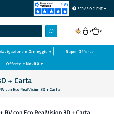
SERVIZIO CLIENTI ▾
▾
▾
Accesso Utente
Carrello
Navigazione e Ormeggio ▾
Super Offerte
Offerte e Novità ▾
3D + Carta
V con Eco RealVision 3D + Carta
 RV con Eco RealVision 3D + Carta