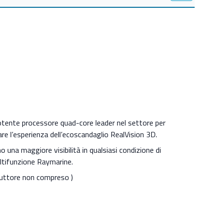
wpts / 200 gruppi di wpts / 150 rts - 250 wpt max / 16
aymarine Lighthouse
on Mappe Lighthouse, Navionics, e C-MAP
 stato solido
e di carte microSD
 del produttore :
play-multifunzione/axiom-plus/dati-tecnici.html
otente processore quad-core leader nel settore per
are l’esperienza dell’ecoscandaglio RealVision 3D.
o una maggiore visibilità in qualsiasi condizione di
ultifunzione Raymarine.
duttore non compreso )