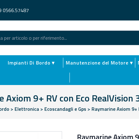
9 0566.57487
Impianti Di Bordo ▾
Manutenzione del Motore ▾
 Axiom 9+ RV con Eco RealVision 
Bordo
>
Elettronica
>
Ecoscandagli e Gps
>
Raymarine Axiom 9+ R
Raymarine Axiom 9+