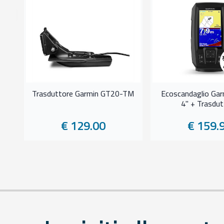
8%
-
Trasduttore Garmin GT20-TM
Ecoscandaglio Garm
4" + Trasdut
€ 129.00
€ 159.