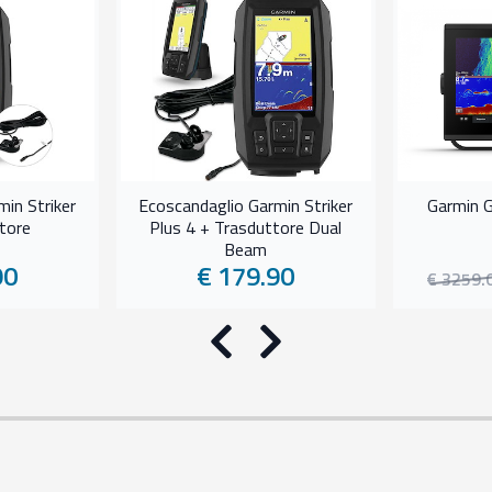
in Striker
Ecoscandaglio Garmin Striker
Garmin 
tore
Plus 4 + Trasduttore Dual
Beam
90
€ 179.90
€ 3259.
Precedente
Successivo