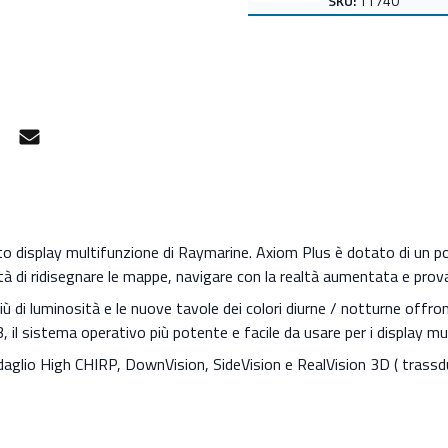
- Impermeabilità: IPX6 / IPX7
SKU:
11740
- Trasduttore : non compreso
- Waypoint e tracce: 10.000 
tracce - Max 10.000 trk pts
- Compreso di cartografia R
- Cartografia: Compatibile c
gram
Facebook Messenger
Mail
- Memoria interna: 16 GB allo
- Memoria esterna: 1 x Lettor
Maggiori informazioni sul sito
https://www.raymarine.it/dis
o display multifunzione di Raymarine. Axiom Plus è dotato di un p
ilità di ridisegnare le mappe, navigare con la realtà aumentata e prov
più di luminosità e le nuove tavole dei colori diurne / notturne offron
 il sistema operativo più potente e facile da usare per i display m
glio High CHIRP, DownVision, SideVision e RealVision 3D ( trass