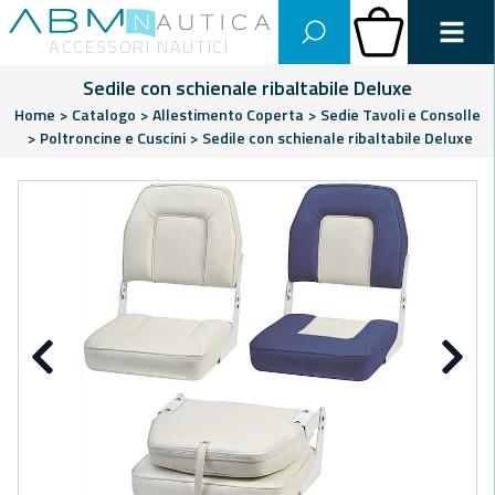
Abm Nautica
Carrello
ACCESSORI NAUTICI
Sedile con schienale ribaltabile Deluxe
Home
>
Catalogo
>
Allestimento Coperta
>
Sedie Tavoli e Consolle
>
Poltroncine e Cuscini
>
Sedile con schienale ribaltabile Deluxe
Precedente
Su