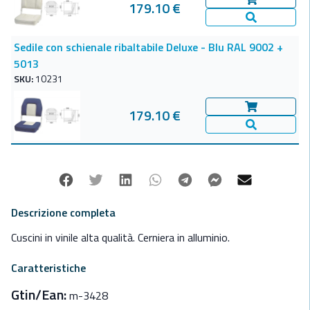
179.10 €
Aggiungi al c
Vedi Dettagl
Sedile con schienale ribaltabile Deluxe - Blu RAL 9002 +
5013
SKU:
10231
179.10 €
Aggiungi al c
Vedi Dettagl
Facebook
Twitter
Linkedin
Whatsapp
Telegram
Facebook Mes
Mail
Descrizione completa
Cuscini in vinile alta qualità. Cerniera in alluminio.
Caratteristiche
Gtin/Ean:
m-3428