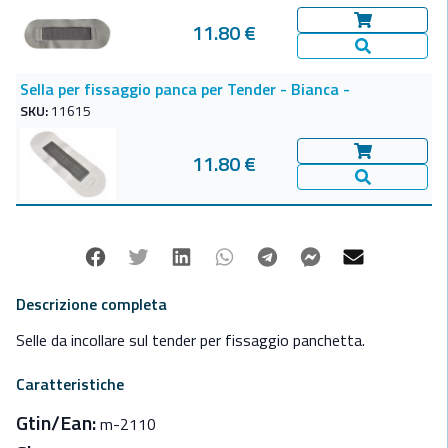
11.80 €
Aggiungi al c
Vedi Dettagl
Sella per fissaggio panca per Tender - Bianca -
SKU:
11615
11.80 €
Aggiungi al c
Vedi Dettagl
Facebook
Twitter
Linkedin
Whatsapp
Telegram
Facebook Mes
Mail
Descrizione completa
Selle da incollare sul tender per fissaggio panchetta.
Caratteristiche
Gtin/Ean:
m-2110