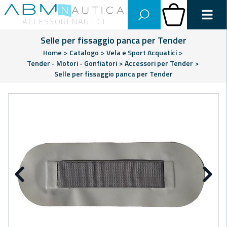
Abm Nautica
Carrello
ACCESSORI NAUTICI
Selle per fissaggio panca per Tender
Home
>
Catalogo
>
Vela e Sport Acquatici
>
Tender - Motori - Gonfiatori
>
Accessori per Tender
>
Selle per fissaggio panca per Tender
Precedente
Su