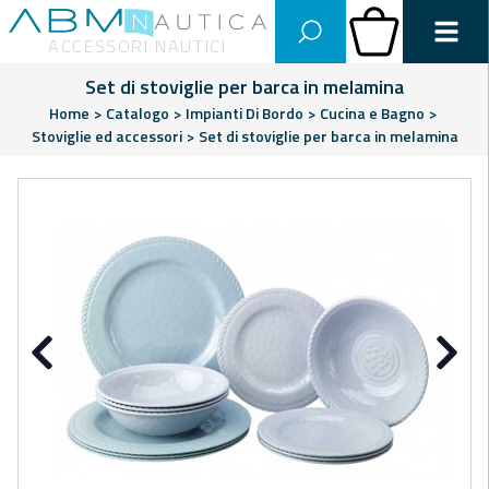
Abm Nautica
Carrello
ACCESSORI NAUTICI
Set di stoviglie per barca in melamina
Home
>
Catalogo
>
Impianti Di Bordo
>
Cucina e Bagno
>
Stoviglie ed accessori
>
Set di stoviglie per barca in melamina
Precedente
Su