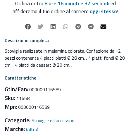
Ordina entro
8 ore 16 minuti e 31 secondi
ed
affideremo il tuo ordine al corriere
oggi stesso
!
Facebook
Twitter
Linkedin
Whatsapp
Telegram
Facebook Mes
Mail
Descrizione completa
Stoviglie realizzate in melamina colorata. Confezione da 12
pezzi contenente 4 piatti piatti Ø 28 cm. , 4 piatti fondi Ø 20
cm. , 4 piatti da dessert Ø 20 cm. .
Caratteristiche
Gtin/Ean:
000000116589
Sku:
11658
Mpn:
000000116589
Categorie:
Stoviglie ed accessori
Marche:
(Altro)