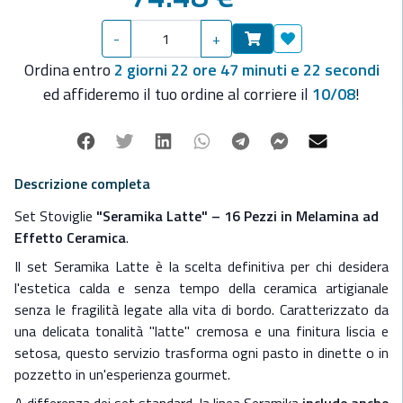
A differenza dei set standard, la linea Seramika
include anche
le mug coordinate
, offrendo un servizio completo dalla
-
+
colazione alla cena con un design coerente e sofisticato.
Aggiungi ai preferit
Estetica "Soft Ceramic"
: Grazie a una
lavorazione
Ordina entro
2 giorni 22 ore 47 minuti e 22 secondi
avanzata della melamina, il set riproduce visivamente la
ed affideremo il tuo ordine al corriere il
10/08
!
lucentezza della ceramica
, mantenendo però una resistenza
agli urti totale.
Facebook
Twitter
Linkedin
Whatsapp
Telegram
Facebook Mes
Mail
Servizio Completo da 16 Pezzi:
Pensato per 4 persone,
include la tazza mug, accessorio indispensabile per i caffè
Descrizione completa
lunghi o i tè durante le fredde mattine in navigazione.
Set Stoviglie
"Seramika Latte" – 16 Pezzi in Melamina ad
Sicurezza Infrangibile:
Realizzato in 100% Melamina
Effetto Ceramica
.
Premium, è progettato per resistere a urti e vibrazioni,
garantendo una tavola sicura anche con mare formato.
Il set Seramika Latte è la scelta definitiva per chi desidera
Leggerezza e Stivaggio:
I pezzi sono perfettamente
l'estetica calda e senza tempo della ceramica artigianale
impilabili, ottimizzando lo spazio nei gavoni e riducendo il
senza le fragilità legate alla vita di bordo. Caratterizzato da
carico complessivo dell'imbarcazione.
una delicata tonalità "latte" cremosa e una finitura liscia e
Composizione del Set (Servizio per 4 persone)
:
setosa, questo servizio trasforma ogni pasto in dinette o in
- 4 Piatti Piani: Ampia superficie per presentazioni eleganti
pozzetto in un'esperienza gourmet.
- 4 Piatti Side/Dessert: Versatili per antipasti o colazioni