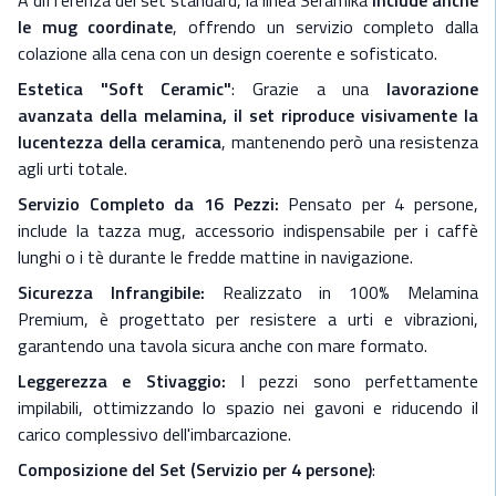
A differenza dei set standard, la linea Seramika
include anche
- 4 Ciotole: Profonde e capienti per pasta, cereali o zuppe
le mug coordinate
, offrendo un servizio completo dalla
- 4 Mug: Tazze coordinate con manico ergonomico
colazione alla cena con un design coerente e sofisticato.
Specifiche Tecniche:
Estetica "Soft Ceramic"
: Grazie a una
lavorazione
-
Piatto Piano: Ø 26.6 cm x 2.5 cm
avanzata della melamina, il set riproduce visivamente la
- Piatto Side: Ø 21.5 cm x 2.1 cm
lucentezza della ceramica
, mantenendo però una resistenza
- Ciotola: Ø 15.8 cm x 7.1 cm
agli urti totale.
- Tazza Mug: (12.5oz) Ø 8.8 cm x 10.0 cm
- Materiale: 100% Melamina Premium (BPA Free)
Servizio Completo da 16 Pezzi:
Pensato per 4 persone,
- Finitura: Crema Latte lucido
include la tazza mug, accessorio indispensabile per i caffè
- Cura: Lavabile in lavastoviglie. Si sconsiglia l'uso in forno o
lunghi o i tè durante le fredde mattine in navigazione.
microonde
Sicurezza Infrangibile:
Realizzato in 100% Melamina
Il consiglio di stile: La tonalità neutra del Seramika Latte
Premium, è progettato per resistere a urti e vibrazioni,
è incredibilmente versatile: si sposa magnificamente con
garantendo una tavola sicura anche con mare formato.
tovaglie in cotone grezzo, decorazioni in legno di teak e
Leggerezza e Stivaggio:
I pezzi sono perfettamente
dettagli in corda, creando un ambiente "Boho-Chic"
impilabili, ottimizzando lo spazio nei gavoni e riducendo il
sofisticato e accogliente sulla tua barca.
carico complessivo dell'imbarcazione.
Composizione del Set (Servizio per 4 persone)
: