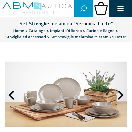
Abm Nautica
Carrello
ACCESSORI NAUTICI
Set Stoviglie melamina "Seramika Latte"
Home
>
Catalogo
>
Impianti Di Bordo
>
Cucina e Bagno
>
Stoviglie ed accessori
>
Set Stoviglie melamina "Seramika Latte"
Precedente
Su