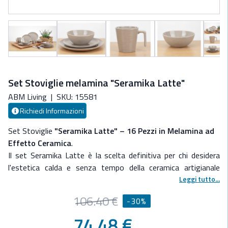
Set Stoviglie melamina "Seramika Latte"
ABM Living
|
SKU: 15581
Richiedi Informazioni
Set Stoviglie
"Seramika Latte" – 16 Pezzi in Melamina ad
Effetto Ceramica
.
Il set Seramika Latte è la scelta definitiva per chi desidera
l'estetica calda e senza tempo della ceramica artigianale
senza le fragilità legate alla vita di bordo. Caratterizzato da
Leggi tutto...
una delicata tonalità "latte" cremosa e una finitura liscia e
106.40 €
-30%
setosa, questo servizio trasforma ogni pasto in dinette o in
pozzetto in un'esperienza gourmet.
74.48 €