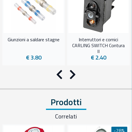
Giunzioni a saldare stagne
Interruttori e cornici
CARLING SWITCH Contura
II
€ 3.80
€ 2.40
Precedente
Successivo
Prodotti
Correlati
-28%