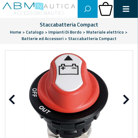
Abm Nautica
Carrello
ACCESSORI NAUTICI
Staccabatteria Compact
Home
>
Catalogo
>
Impianti Di Bordo
>
Materiale elettrico
>
Batterie ed Accessori
>
Staccabatteria Compact
Precedente
Su