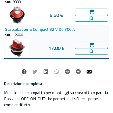
SKU:
9333
9.60 €
Aggiungi al c
Vedi Dettagl
Staccabatteria Compact 32 V DC 300 A
SKU:
12000
17.80 €
Aggiungi al c
Vedi Dettagl
Facebook
Twitter
Linkedin
Whatsapp
Telegram
Facebook Mes
Mail
Descrizione completa
Modello supercompatto per montaggi su cruscotto o paratia.
Posizioni: OFF-ON-OUT che permette di sfilare il pomello
come antifurto.