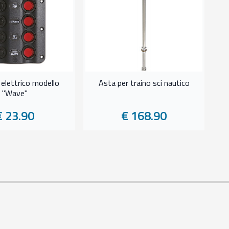
 elettrico modello
Asta per traino sci nautico
At
"Wave"
€ 23.90
€ 168.90