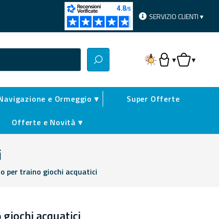
SERVIZIO CLIENTI ▾
▾
▾
Accesso Utente
Carrello
Navigazione e Ormeggio ▾
Super Offerte
Offerte e Novità ▾
i
o per traino giochi acquatici
 giochi acquatici