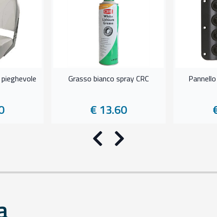
a pieghevole
Grasso bianco spray CRC
Pannello
0
€ 13.60
Precedente
Successivo
a