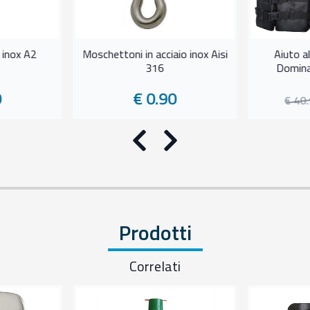
o inox A2
Moschettoni in acciaio inox Aisi
Aiuto a
316
Domina
0
€ 0.90
€ 40
Precedente
Successivo
Prodotti
Correlati