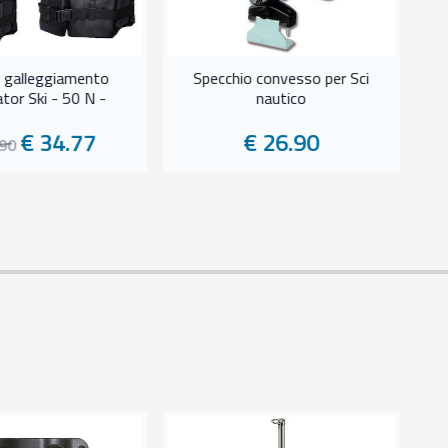
l galleggiamento
Specchio convesso per Sci
tor Ski - 50 N -
nautico
€ 34.77
€ 26.90
.90