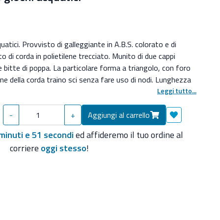
uatici. Provvisto di galleggiante in A.B.S. colorato e di
o di corda in polietilene trecciato. Munito di due cappi
le bitte di poppa. La particolare forma a triangolo, con foro
one della corda traino sci senza fare uso di nodi. Lunghezza
Leggi tutto...
uatici. Provvisto di galleggiante in A.B.S. colorato e di
o di corda in polietilene trecciato. Munito di due cappi
-
+
Aggiungi al carrello
Aggiungi ai pre
le bitte di poppa. La particolare forma a triangolo, con foro
minuti e 50 secondi
ed affideremo il tuo ordine al
one della corda traino sci senza fare uso di nodi. Lunghezza
corriere
oggi stesso
!