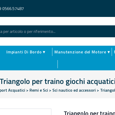
9 0566.57487
Impianti Di Bordo ▾
Manutenzione del Motore ▾
Triangolo per traino giochi acquatic
port Acquatici
>
Remi e Sci
>
Sci nautico ed accessori
>
Triangol
Triangolo per traino