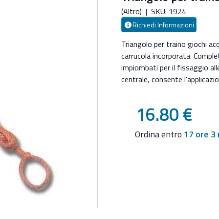
(Altro)
|
SKU: 1924
Richiedi Informazioni
Triangolo per traino giochi acq
carrucola incorporata. Complet
impiombati per il fissaggio al
centrale, consente l'applicazi
corda cm. 300 Peso gr. 350.
Triangolo per traino giochi acq
16.80 €
carrucola incorporata. Complet
impiombati per il fissaggio al
Ordina entro
17 ore 3 
centrale, consente l'applicazi
corda cm. 300 Peso gr. 350.