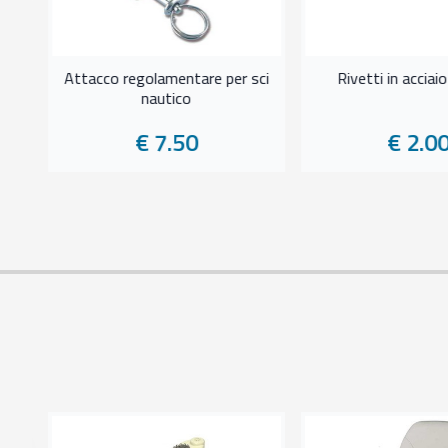
Attacco regolamentare per sci
Rivetti in acciai
nautico
€ 7.50
€ 2.0
2%
era