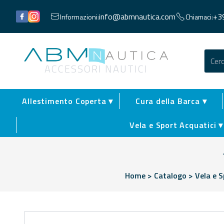
Facebook
Instagram
info@abmnautica.com
+3
Informazioni:
Chiamaci:
Abm Nautica
ACCESSORI NAUTICI
Allestimento Coperta ▾
Cura della Barca ▾
Vela e Sport Acquatici ▾
Home
>
Catalogo
>
Vela e S